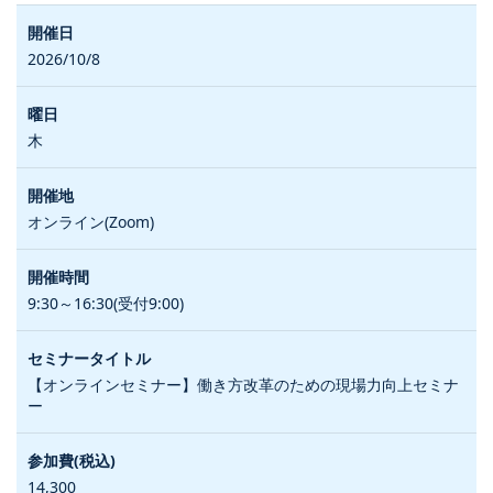
2026/10/8
木
オンライン(Zoom)
9:30～16:30(受付9:00)
【オンラインセミナー】働き方改革のための現場力向上セミナ
ー
14,300