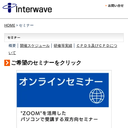
HOME
> セミナー
概要 │
開催スケジュール
│
研修等実績
│
ＣＰＤＳ及びＣＰＤにつ
いて
ご希望のセミナーをクリック