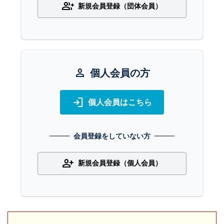
group_add
新規会員登録（団体会員）
person
個人会員の方
login
個人会員はこちら
会員登録をしていない方
person_add
新規会員登録（個人会員）