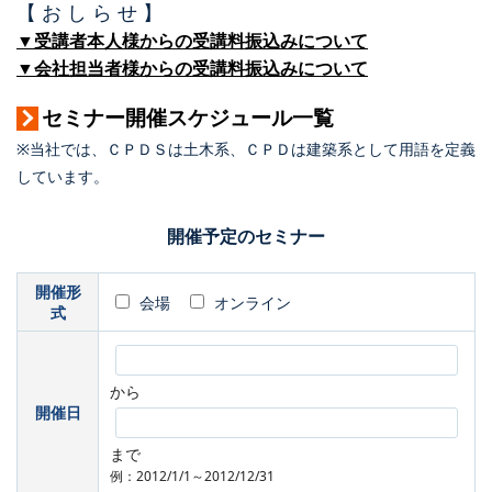
【 お し ら せ 】
▼受講者本人様からの受講料振込みについて
▼会社担当者様からの受講料振込みについて
セミナー開催スケジュール一覧
※当社では、ＣＰＤＳは土木系、ＣＰＤは建築系として用語を定義
しています。
開催予定のセミナー
開催形
会場
オンライン
式
から
開催日
まで
例：2012/1/1～2012/12/31