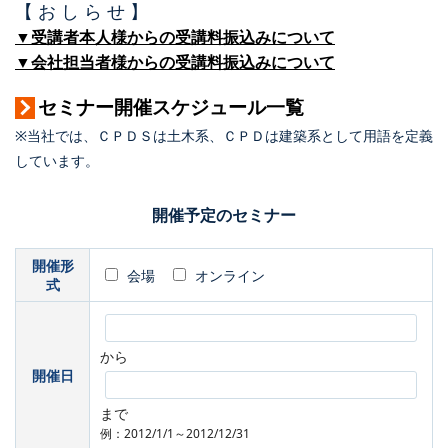
【 お し ら せ 】
▼受講者本人様からの受講料振込みについて
▼会社担当者様からの受講料振込みについて
セミナー開催スケジュール一覧
※当社では、ＣＰＤＳは土木系、ＣＰＤは建築系として用語を定義
しています。
開催予定のセミナー
開催形
会場
オンライン
式
から
開催日
まで
例：2012/1/1～2012/12/31