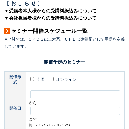
【 お し ら せ 】
▼受講者本人様からの受講料振込みについて
▼会社担当者様からの受講料振込みについて
セミナー開催スケジュール一覧
※当社では、ＣＰＤＳは土木系、ＣＰＤは建築系として用語を定義
しています。
開催予定のセミナー
開催形
会場
オンライン
式
から
開催日
まで
例：2012/1/1～2012/12/31