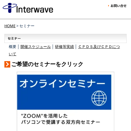
HOME
> セミナー
概要 │
開催スケジュール
│
研修等実績
│
ＣＰＤＳ及びＣＰＤにつ
いて
ご希望のセミナーをクリック