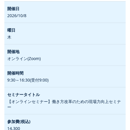
2026/10/8
木
オンライン(Zoom)
9:30～16:30(受付9:00)
【オンラインセミナー】働き方改革のための現場力向上セミナ
ー
14,300