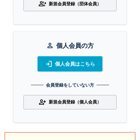
group_add
新規会員登録（団体会員）
person
個人会員の方
login
個人会員はこちら
会員登録をしていない方
person_add
新規会員登録（個人会員）