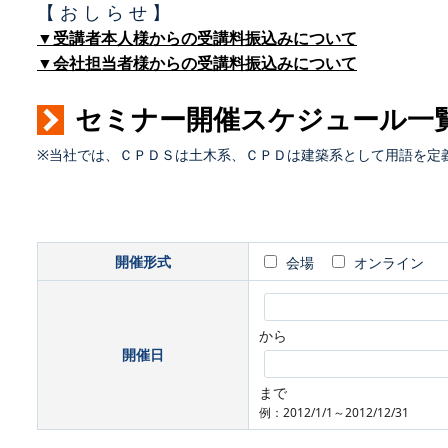
【 お し ら せ 】
▼受講者本人様からの受講料振込みについて
▼会社担当者様からの受講料振込みについて
セミナー開催スケジュール一
※当社では、ＣＰＤＳは土木系、ＣＰＤは建築系として用語を定
開催形式
会場
オンライン
から
開催日
まで
例：2012/1/1～2012/12/31