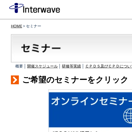
HOME
> セミナー
概要 │
開催スケジュール
│
研修等実績
│
ＣＰＤＳ及びＣＰＤについ
ご希望のセミナーをクリック