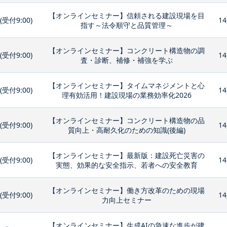
【オンラインセミナー】信頼される建設現場を目
0(受付9:00)
14
指す～法令順守と品質管理～
【オンラインセミナー】コンクリート構造物の調
0(受付9:00)
14
査・診断、補修・補強を学ぶ
【オンラインセミナー】タイムマネジメントと心
0(受付9:00)
14
理有効活用！建設現場の業務効率化2026
【オンラインセミナー】コンクリート構造物の品
0(受付9:00)
14
質向上・高耐久化のための知識(後編)
【オンラインセミナー】最新版：建設死亡災害の
0(受付9:00)
14
実態、効果的な安全指示、若者への安全教育
【オンラインセミナー】働き方改革のための現場
0(受付9:00)
14
力向上セミナー
【オンラインセミナー】生成AIの急速な進歩が建