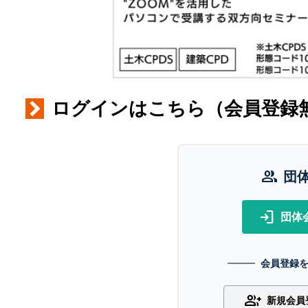
ログインはこちら（会員登録
group
団
login
団体
会員登録
group_add
新規会員