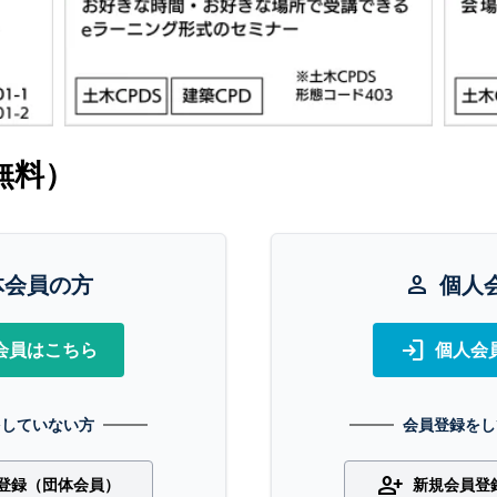
無料）
体会員の方
person
個人
login
会員はこちら
個人会
をしていない方
会員登録をし
person_add
登録（団体会員）
新規会員登