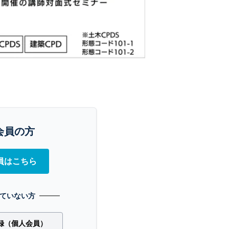
会員の方
員はこちら
ていない方
録（個人会員）