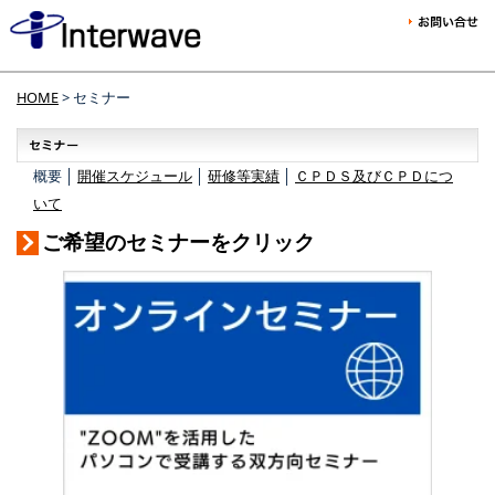
HOME
> セミナー
概要 │
開催スケジュール
│
研修等実績
│
ＣＰＤＳ及びＣＰＤにつ
いて
ご希望のセミナーをクリック