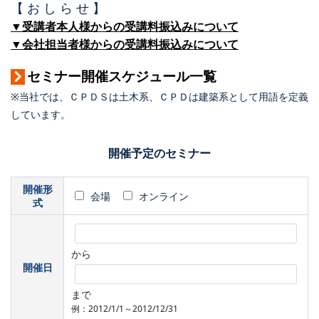
【 お し ら せ 】
▼受講者本人様からの受講料振込みについて
▼会社担当者様からの受講料振込みについて
セミナー開催スケジュール一覧
※当社では、ＣＰＤＳは土木系、ＣＰＤは建築系として用語を定義
しています。
開催予定のセミナー
開催形
会場
オンライン
式
から
開催日
まで
例：2012/1/1～2012/12/31