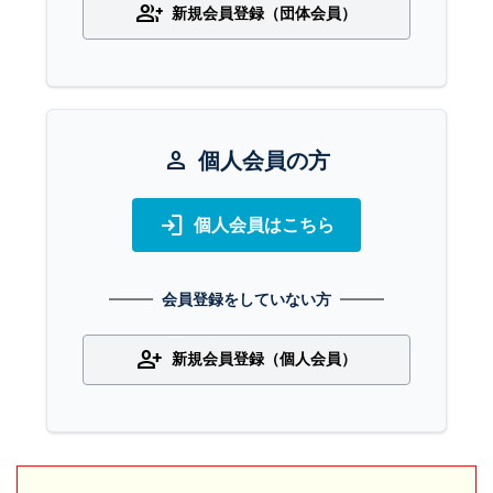
group_add
新規会員登録（団体会員）
person
個人会員の方
login
個人会員はこちら
会員登録をしていない方
person_add
新規会員登録（個人会員）