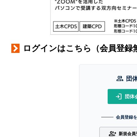
ログインはこちら（会員登録
group
団
login
団体
会員登録
group_add
新規会員