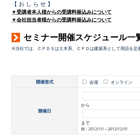
【 お し ら せ 】
▼受講者本人様からの受講料振込みについて
▼会社担当者様からの受講料振込みについて
セミナー開催スケジュール一
※当社では、ＣＰＤＳは土木系、ＣＰＤは建築系として用語を定
開催形式
会場
オンライン
から
開催日
まで
例：2012/1/1～2012/12/31