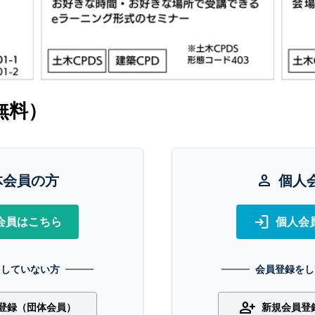
無料）
体会員の方
person
個人
login
会員はこちら
個人会
をしていない方
会員登録をし
person_add
登録（団体会員）
新規会員登