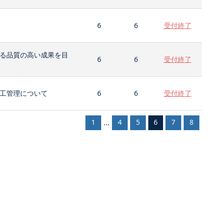
6
6
受付終了
る品質の高い成果を目
6
6
受付終了
工管理について
6
6
受付終了
1
4
5
6
7
8
...