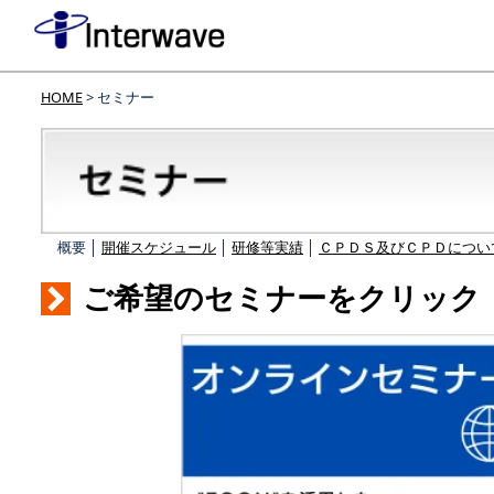
HOME
> セミナー
概要 │
開催スケジュール
│
研修等実績
│
ＣＰＤＳ及びＣＰＤについ
ご希望のセミナーをクリック