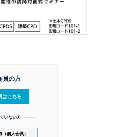
会員の方
員はこちら
ていない方
録（個人会員）