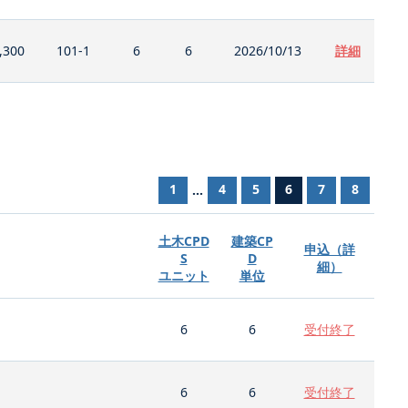
,300
101-1
6
6
2026/10/13
詳細
1
4
5
6
7
8
...
土木CPD
建築CP
申込（詳
S
D
細）
ユニット
単位
6
6
受付終了
6
6
受付終了