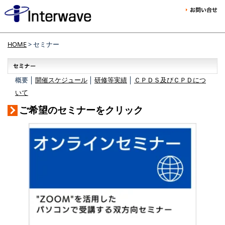
HOME
> セミナー
概要 │
開催スケジュール
│
研修等実績
│
ＣＰＤＳ及びＣＰＤにつ
いて
ご希望のセミナーをクリック