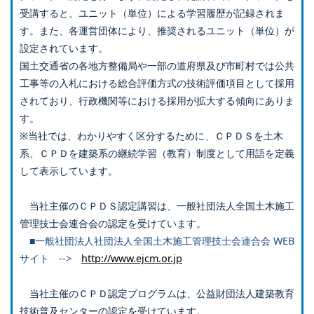
受講すると、ユニット（単位）による学習履歴が記録されま
す。また、各運営団体により、推奨されるユニット（単位）が
設定されています。
国土交通省の各地方整備局や一部の道府県及び市町村では公共
工事等の入札における総合評価方式の技術評価項目として採用
されており、行政機関等における採用が拡大する傾向にありま
す。
※当社では、わかりやすく区分するために、ＣＰＤＳを土木
系、ＣＰＤを建築系の継続学習（教育）制度として用語を定義
して表示しています。
当社主催のＣＰＤＳ認定講習は、一般社団法人全国土木施工
管理技士会連合会の認定を受けています。
■一般社団法人社団法人全国土木施工管理技士会連合会 WEB
サイト -->
http://www.ejcm.or.jp
当社主催のＣＰＤ認定プログラムは、公益財団法人建築教育
技術普及センターの認定を受けています。