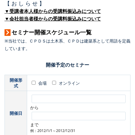
【 お し ら せ 】
▼受講者本人様からの受講料振込みについて
▼会社担当者様からの受講料振込みについて
セミナー開催スケジュール一覧
※当社では、ＣＰＤＳは土木系、ＣＰＤは建築系として用語を定義
しています。
開催予定のセミナー
開催形
会場
オンライン
式
から
開催日
まで
例：2012/1/1～2012/12/31