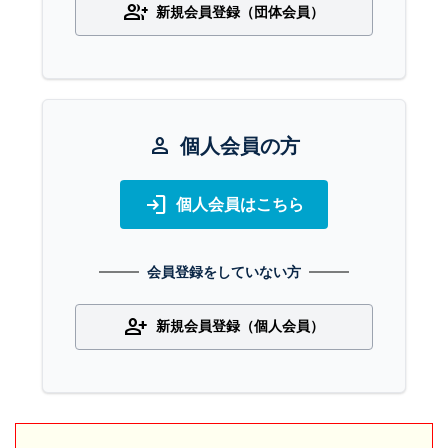
group_add
新規会員登録（団体会員）
person
個人会員の方
login
個人会員はこちら
会員登録をしていない方
person_add
新規会員登録（個人会員）