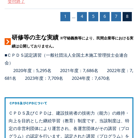
受付終了
1
4
5
6
7
8
...
研修等の主な実績
※守秘義務等により、民間企業等における実
績は公開しておりません。
■ＣＰＤＳ認定講習（一般社団法人全国土木施工管理技士会連合
会）
2020年度：5,295名 2021年度：7,686名 2022年度：7,
681名 2023年度：7,709名 2024年度：7,670名
ＣＰＤＳ及びＣＰＤは、建設技術者の技術力（能力）の維持・
向上を目的とした継続学習（教育）制度です。当該制度は、特
定の非営利団体により運営され、各運営団体がその講習（プロ
グラム）の認定を行います。認定された講習（プログラム）を