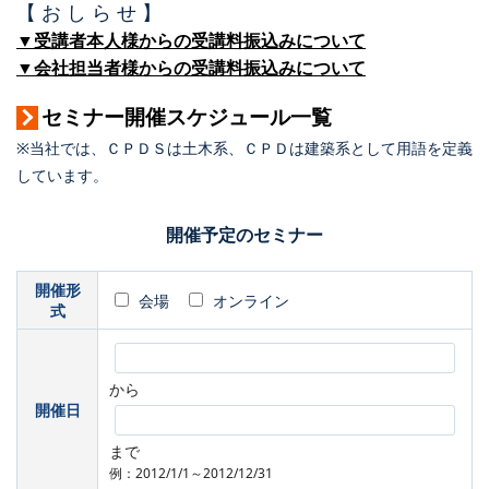
【 お し ら せ 】
▼受講者本人様からの受講料振込みについて
▼会社担当者様からの受講料振込みについて
セミナー開催スケジュール一覧
※当社では、ＣＰＤＳは土木系、ＣＰＤは建築系として用語を定義
しています。
開催予定のセミナー
開催形
会場
オンライン
式
から
開催日
まで
例：2012/1/1～2012/12/31