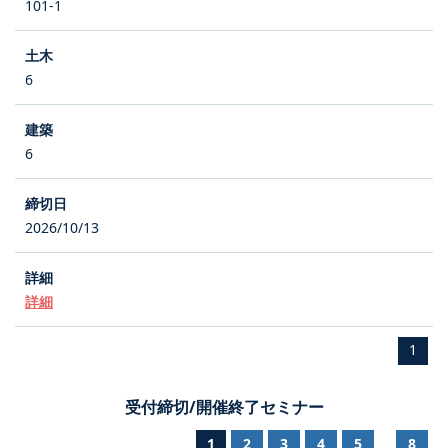
101-1
6
6
2026/10/13
詳細
1
受付締切/開催終了セミナー
1
2
3
4
5
8
...