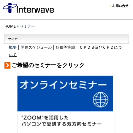
HOME
> セミナー
概要 │
開催スケジュール
│
研修等実績
│
ＣＰＤＳ及びＣＰＤにつ
いて
ご希望のセミナーをクリック