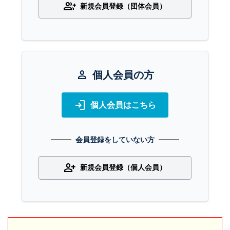
group_add
新規会員登録（団体会員）
person
個人会員の方
login
個人会員はこちら
会員登録をしていない方
person_add
新規会員登録（個人会員）