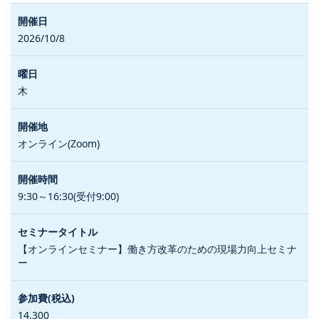
2026/10/8
木
オンライン(Zoom)
9:30～16:30(受付9:00)
【オンラインセミナー】働き方改革のための現場力向上セミナ
ー
14,300