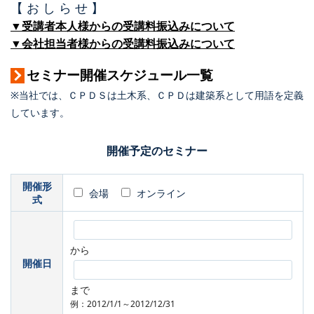
【 お し ら せ 】
▼受講者本人様からの受講料振込みについて
▼会社担当者様からの受講料振込みについて
セミナー開催スケジュール一覧
※当社では、ＣＰＤＳは土木系、ＣＰＤは建築系として用語を定義
しています。
開催予定のセミナー
開催形
会場
オンライン
式
から
開催日
まで
例：2012/1/1～2012/12/31