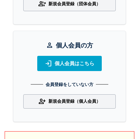
group_add
新規会員登録（団体会員）
person
個人会員の方
login
個人会員はこちら
会員登録をしていない方
person_add
新規会員登録（個人会員）