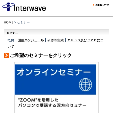
HOME
> セミナー
概要 │
開催スケジュール
│
研修等実績
│
ＣＰＤＳ及びＣＰＤにつ
いて
ご希望のセミナーをクリック