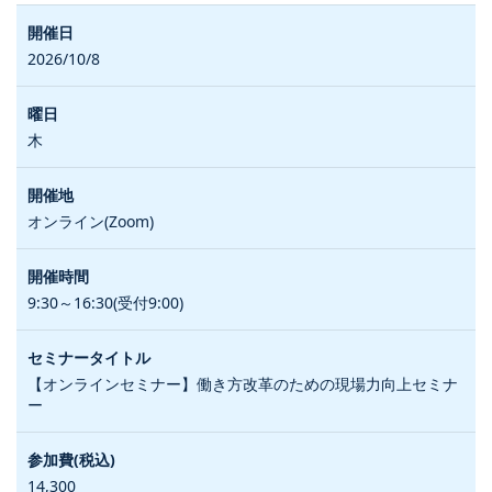
2026/10/8
木
オンライン(Zoom)
9:30～16:30(受付9:00)
【オンラインセミナー】働き方改革のための現場力向上セミナ
ー
14,300