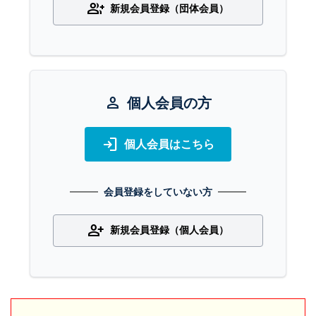
group_add
新規会員登録（団体会員）
person
個人会員の方
login
個人会員はこちら
会員登録をしていない方
person_add
新規会員登録（個人会員）