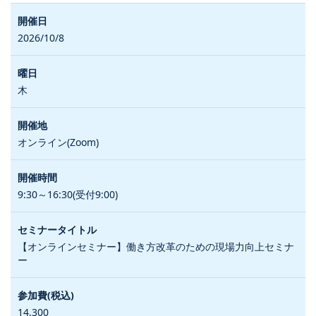
2026/10/8
木
オンライン(Zoom)
9:30～16:30(受付9:00)
【オンラインセミナー】働き方改革のための現場力向上セミナ
ー
14,300