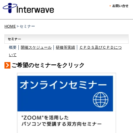
HOME
> セミナー
概要 │
開催スケジュール
│
研修等実績
│
ＣＰＤＳ及びＣＰＤにつ
いて
ご希望のセミナーをクリック