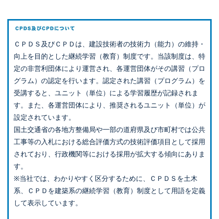
ＣＰＤＳ及びＣＰＤは、建設技術者の技術力（能力）の維持・
向上を目的とした継続学習（教育）制度です。当該制度は、特
定の非営利団体により運営され、各運営団体がその講習（プロ
グラム）の認定を行います。認定された講習（プログラム）を
受講すると、ユニット（単位）による学習履歴が記録されま
す。また、各運営団体により、推奨されるユニット（単位）が
設定されています。
国土交通省の各地方整備局や一部の道府県及び市町村では公共
工事等の入札における総合評価方式の技術評価項目として採用
されており、行政機関等における採用が拡大する傾向にありま
す。
※当社では、わかりやすく区分するために、ＣＰＤＳを土木
系、ＣＰＤを建築系の継続学習（教育）制度として用語を定義
して表示しています。