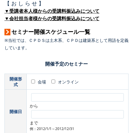
【 お し ら せ 】
▼受講者本人様からの受講料振込みについて
▼会社担当者様からの受講料振込みについて
セミナー開催スケジュール一覧
※当社では、ＣＰＤＳは土木系、ＣＰＤは建築系として用語を定義
しています。
開催予定のセミナー
開催形
会場
オンライン
式
から
開催日
まで
例：2012/1/1～2012/12/31