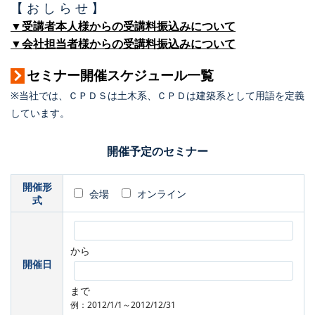
【 お し ら せ 】
▼受講者本人様からの受講料振込みについて
▼会社担当者様からの受講料振込みについて
セミナー開催スケジュール一覧
※当社では、ＣＰＤＳは土木系、ＣＰＤは建築系として用語を定義
しています。
開催予定のセミナー
開催形
会場
オンライン
式
から
開催日
まで
例：2012/1/1～2012/12/31