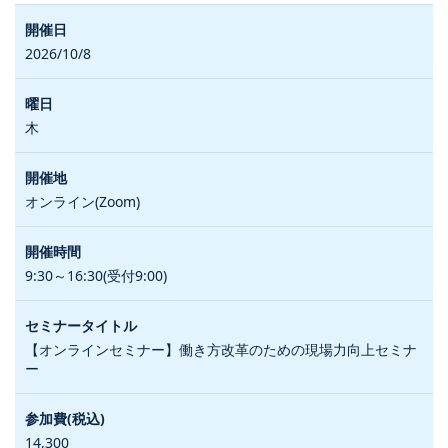
2026/10/8
木
オンライン(Zoom)
9:30～16:30(受付9:00)
【オンラインセミナー】働き方改革のための現場力向上セミナ
ー
14,300