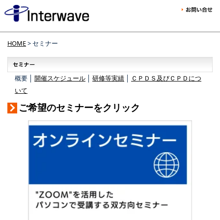
HOME
> セミナー
概要 │
開催スケジュール
│
研修等実績
│
ＣＰＤＳ及びＣＰＤにつ
いて
ご希望のセミナーをクリック