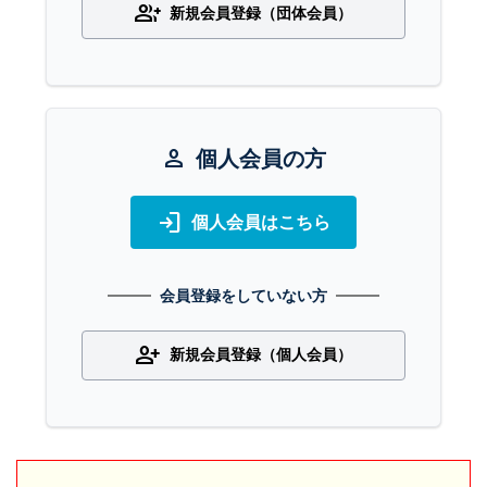
group_add
新規会員登録（団体会員）
person
個人会員の方
login
個人会員はこちら
会員登録をしていない方
person_add
新規会員登録（個人会員）