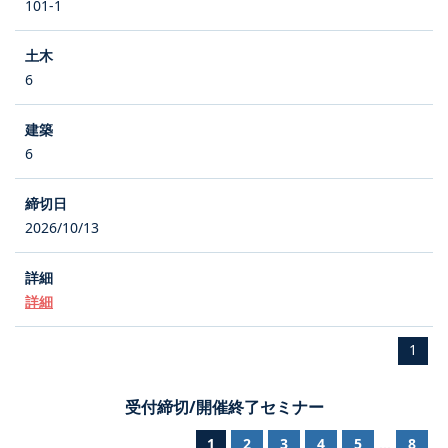
101-1
6
6
2026/10/13
詳細
1
受付締切/開催終了セミナー
1
2
3
4
5
8
...