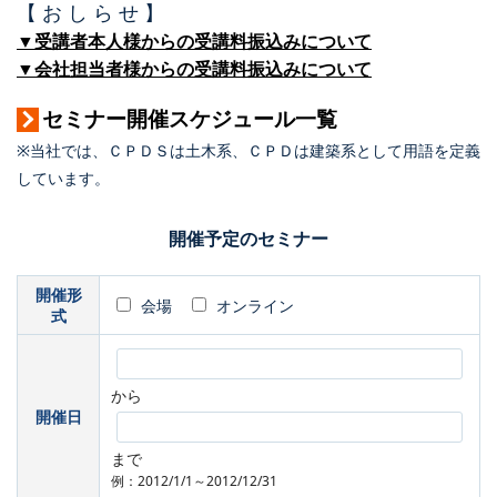
【 お し ら せ 】
▼受講者本人様からの受講料振込みについて
▼会社担当者様からの受講料振込みについて
セミナー開催スケジュール一覧
※当社では、ＣＰＤＳは土木系、ＣＰＤは建築系として用語を定義
しています。
開催予定のセミナー
開催形
会場
オンライン
式
から
開催日
まで
例：2012/1/1～2012/12/31