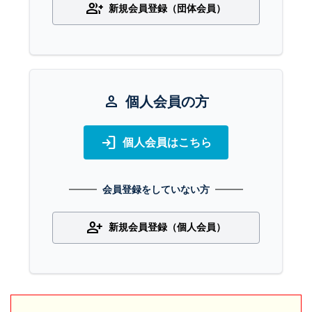
group_add
新規会員登録（団体会員）
person
個人会員の方
login
個人会員はこちら
会員登録をしていない方
person_add
新規会員登録（個人会員）