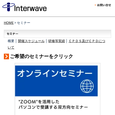
HOME
> セミナー
概要 │
開催スケジュール
│
研修等実績
│
ＣＰＤＳ及びＣＰＤにつ
いて
ご希望のセミナーをクリック