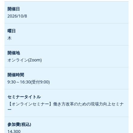
2026/10/8
木
オンライン(Zoom)
9:30～16:30(受付9:00)
【オンラインセミナー】働き方改革のための現場力向上セミナ
ー
14,300