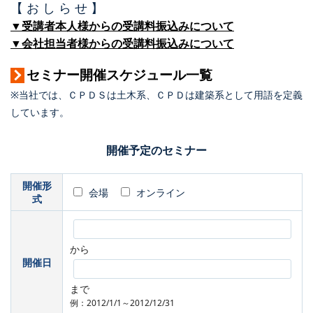
【 お し ら せ 】
▼受講者本人様からの受講料振込みについて
▼会社担当者様からの受講料振込みについて
セミナー開催スケジュール一覧
※当社では、ＣＰＤＳは土木系、ＣＰＤは建築系として用語を定義
しています。
開催予定のセミナー
開催形
会場
オンライン
式
から
開催日
まで
例：2012/1/1～2012/12/31