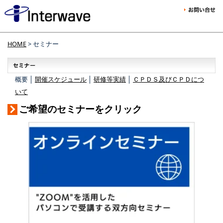
HOME
> セミナー
概要 │
開催スケジュール
│
研修等実績
│
ＣＰＤＳ及びＣＰＤにつ
いて
ご希望のセミナーをクリック