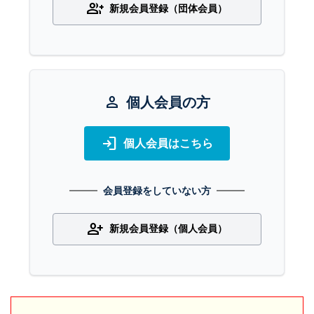
group_add
新規会員登録（団体会員）
person
個人会員の方
login
個人会員はこちら
会員登録をしていない方
person_add
新規会員登録（個人会員）