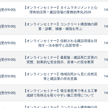
【オンラインセミナー】タイムマネジメントと心
0(受付9:00)
14
理有効活用！建設現場の業務効率化2026
【オンラインセミナー】コンクリート構造物の調
0(受付9:00)
14
査・診断、補修・補強を学ぶ
【オンラインセミナー】信頼される建設現場を目
0(受付9:00)
14
指す～法令順守と品質管理～
【オンラインセミナー】最新版：建設死亡災害の
0(受付9:00)
14
実態、効果的な安全指示、若者への安全教育
【オンラインセミナー】地域住民から見た自然災
0(受付9:00)
14
害と建設業の存在意義
【オンラインセミナー】発注者思考で考える工事
0(受付9:00)
14
成績で高得点を取りやすい施工管理について
【オンラインセミナー】コンクリート構造物の品