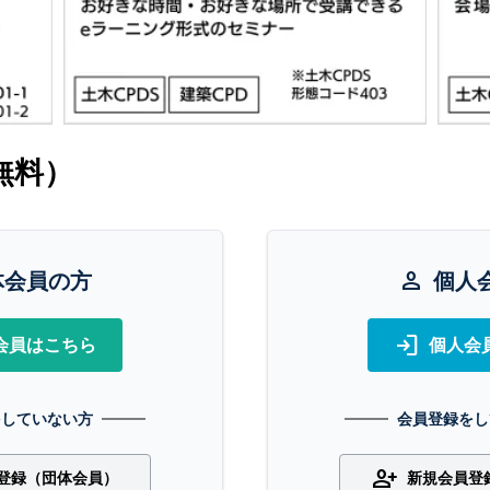
無料）
体会員の方
person
個人
login
会員はこちら
個人会
をしていない方
会員登録をし
person_add
登録（団体会員）
新規会員登