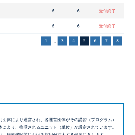
6
6
受付終了
6
6
受付終了
1
3
4
5
6
7
8
...
利団体により運営され、各運営団体がその講習（プログラム）
体により、推奨されるユニット（単位）が設定されています。
り、行政機関等における採用が拡大する傾向にあります。