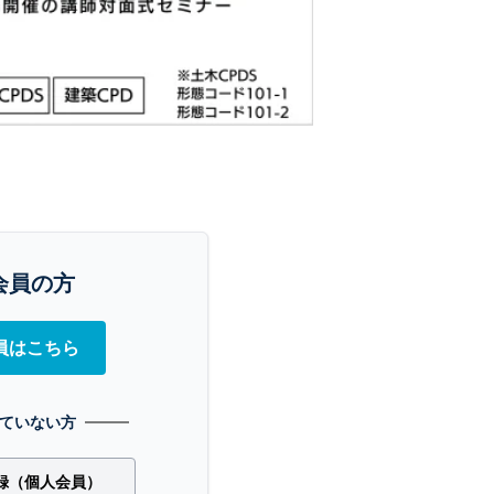
会員の方
員はこちら
ていない方
録（個人会員）