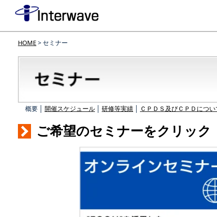
HOME
> セミナー
概要 │
開催スケジュール
│
研修等実績
│
ＣＰＤＳ及びＣＰＤについ
ご希望のセミナーをクリック