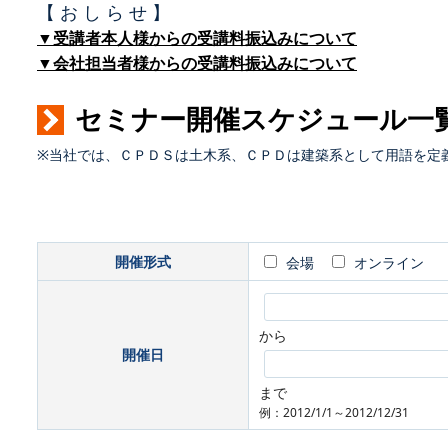
【 お し ら せ 】
▼受講者本人様からの受講料振込みについて
▼会社担当者様からの受講料振込みについて
セミナー開催スケジュール一
※当社では、ＣＰＤＳは土木系、ＣＰＤは建築系として用語を定
開催形式
会場
オンライン
から
開催日
まで
例：2012/1/1～2012/12/31