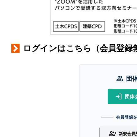
ログインはこちら（会員登録
group
団
login
団体
会員登録
group_add
新規会員