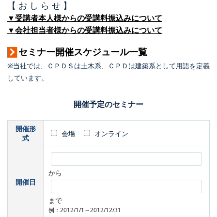
【 お し ら せ 】
▼受講者本人様からの受講料振込みについて
▼会社担当者様からの受講料振込みについて
セミナー開催スケジュール一覧
※当社では、ＣＰＤＳは土木系、ＣＰＤは建築系として用語を定義
しています。
開催予定のセミナー
開催形
会場
オンライン
式
から
開催日
まで
例：2012/1/1～2012/12/31