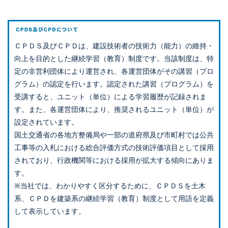
ＣＰＤＳ及びＣＰＤは、建設技術者の技術力（能力）の維持・
向上を目的とした継続学習（教育）制度です。当該制度は、特
定の非営利団体により運営され、各運営団体がその講習（プロ
グラム）の認定を行います。認定された講習（プログラム）を
受講すると、ユニット（単位）による学習履歴が記録されま
す。また、各運営団体により、推奨されるユニット（単位）が
設定されています。
国土交通省の各地方整備局や一部の道府県及び市町村では公共
工事等の入札における総合評価方式の技術評価項目として採用
されており、行政機関等における採用が拡大する傾向にありま
す。
※当社では、わかりやすく区分するために、ＣＰＤＳを土木
系、ＣＰＤを建築系の継続学習（教育）制度として用語を定義
して表示しています。