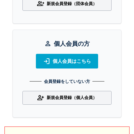
group_add
新規会員登録（団体会員）
person
個人会員の方
login
個人会員はこちら
会員登録をしていない方
person_add
新規会員登録（個人会員）