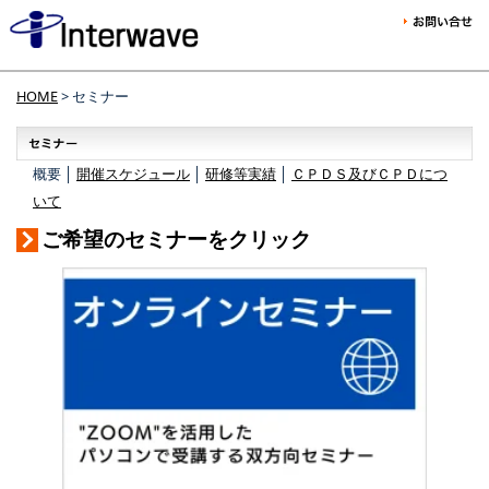
HOME
> セミナー
概要 │
開催スケジュール
│
研修等実績
│
ＣＰＤＳ及びＣＰＤにつ
いて
ご希望のセミナーをクリック