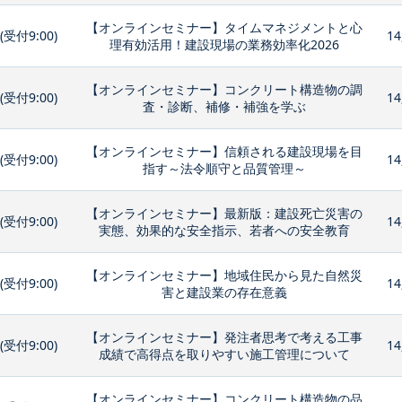
【オンラインセミナー】タイムマネジメントと心
0(受付9:00)
14
理有効活用！建設現場の業務効率化2026
【オンラインセミナー】コンクリート構造物の調
0(受付9:00)
14
査・診断、補修・補強を学ぶ
【オンラインセミナー】信頼される建設現場を目
0(受付9:00)
14
指す～法令順守と品質管理～
【オンラインセミナー】最新版：建設死亡災害の
0(受付9:00)
14
実態、効果的な安全指示、若者への安全教育
【オンラインセミナー】地域住民から見た自然災
0(受付9:00)
14
害と建設業の存在意義
【オンラインセミナー】発注者思考で考える工事
0(受付9:00)
14
成績で高得点を取りやすい施工管理について
【オンラインセミナー】コンクリート構造物の品