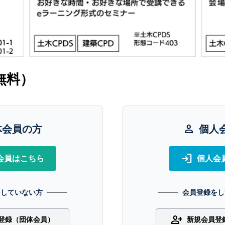
無料）
体会員の方
person
個人
login
会員はこちら
個人会
をしていない方
会員登録をし
person_add
登録（団体会員）
新規会員登