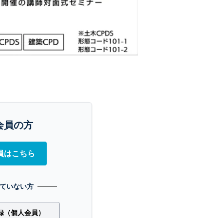
会員の方
員はこちら
ていない方
録（個人会員）