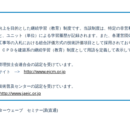
向上を目的とした継続学習（教育）制度です。当該制度は、特定の非営
と、ユニット（単位）による学習履歴が記録されます。また、各運営団
工事等の入札における総合評価方式の技術評価項目として採用されてお
、ＣＰＤを建築系の継続学習（教育）制度として用語を定義して表示し
管理技士会連合会の認定を受けています。
サイト -->
http://www.ejcm.or.jp
技術普及センターの認定を受けています。
http://www.jaeic.or.jp
ターウェーブ セミナー課(直通)