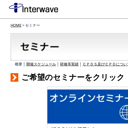
HOME
> セミナー
概要 │
開催スケジュール
│
研修等実績
│
ＣＰＤＳ及びＣＰＤについ
ご希望のセミナーをクリック