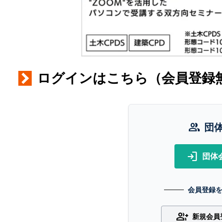
ログインはこちら（会員登録
group
団
login
団体
会員登録
group_add
新規会員