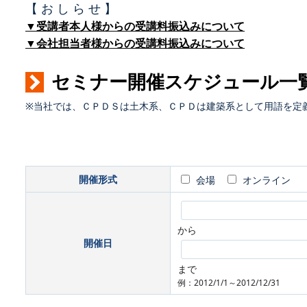
【 お し ら せ 】
▼受講者本人様からの受講料振込みについて
▼会社担当者様からの受講料振込みについて
セミナー開催スケジュール一
※当社では、ＣＰＤＳは土木系、ＣＰＤは建築系として用語を定
開催形式
会場
オンライン
から
開催日
まで
例：2012/1/1～2012/12/31