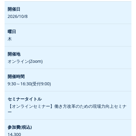
2026/10/8
木
オンライン(Zoom)
9:30～16:30(受付9:00)
【オンラインセミナー】働き方改革のための現場力向上セミナ
ー
14,300