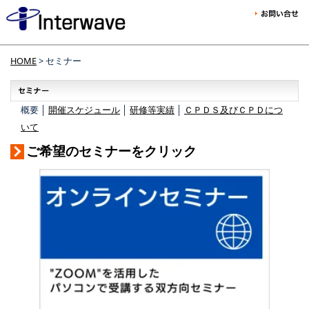
HOME
> セミナー
概要 │
開催スケジュール
│
研修等実績
│
ＣＰＤＳ及びＣＰＤにつ
いて
ご希望のセミナーをクリック