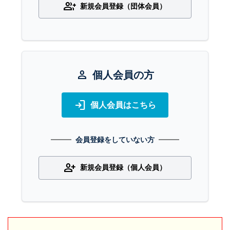
group_add
新規会員登録（団体会員）
person
個人会員の方
login
個人会員はこちら
会員登録をしていない方
person_add
新規会員登録（個人会員）