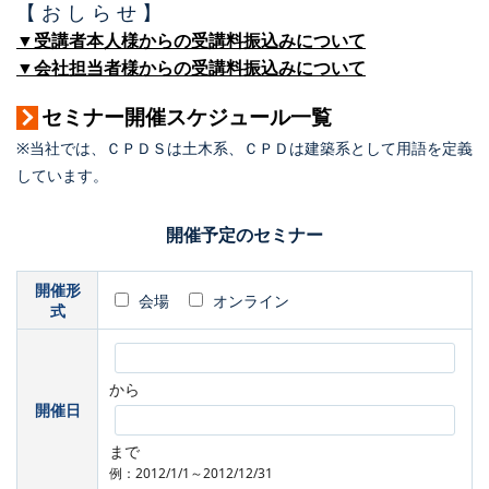
【 お し ら せ 】
▼受講者本人様からの受講料振込みについて
▼会社担当者様からの受講料振込みについて
セミナー開催スケジュール一覧
※当社では、ＣＰＤＳは土木系、ＣＰＤは建築系として用語を定義
しています。
開催予定のセミナー
開催形
会場
オンライン
式
から
開催日
まで
例：2012/1/1～2012/12/31