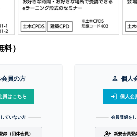
無料）
体会員の方
person
個人
login
会員はこちら
個人会
をしていない方
会員登録をし
person_add
登録（団体会員）
新規会員登