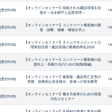
【オンラインセミナー】信頼される建設現場を目
0(受付9:00)
14
指す～法令順守と品質管理～
【オンラインセミナー】コンクリート構造物の調
0(受付9:00)
14
査・診断、補修・補強を学ぶ
【オンラインセミナー】タイムマネジメントと心
0(受付9:00)
14
理有効活用！建設現場の業務効率化2026
【オンラインセミナー】コンクリート構造物の品
0(受付9:00)
14
質向上・高耐久化のための知識(後編)
【オンラインセミナー】最新版：建設死亡災害の
0(受付9:00)
14
実態、効果的な安全指示、若者への安全教育
【オンラインセミナー】働き方改革のための現場
0(受付9:00)
14
力向上セミナー
【オンラインセミナー】生成AIの急速な進歩が建