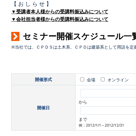
【 お し ら せ 】
▼受講者本人様からの受講料振込みについて
▼会社担当者様からの受講料振込みについて
セミナー開催スケジュール一
※当社では、ＣＰＤＳは土木系、ＣＰＤは建築系として用語を定
開催形式
会場
オンライン
から
開催日
まで
例：2012/1/1～2012/12/31