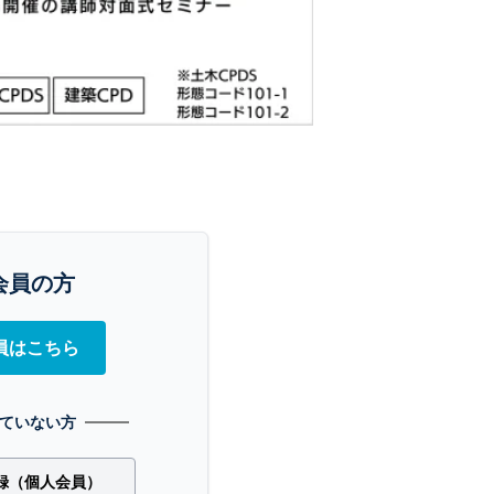
会員の方
員はこちら
ていない方
録（個人会員）