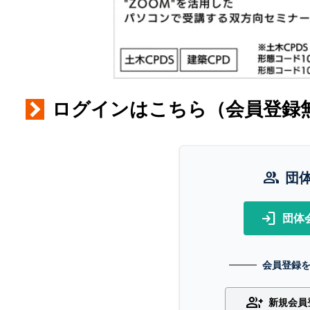
ログインはこちら（会員登録
group
団
login
団体
会員登録
group_add
新規会員