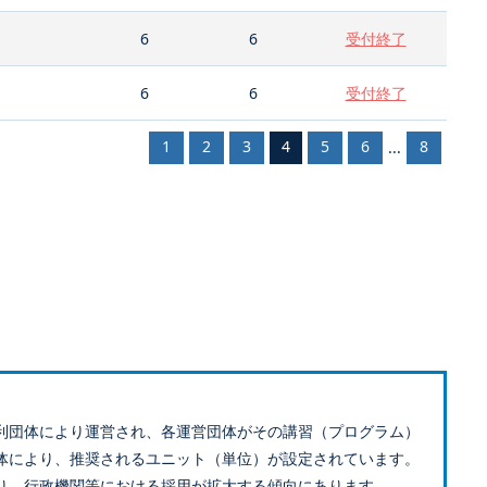
6
6
受付終了
6
6
受付終了
1
2
3
4
5
6
8
...
利団体により運営され、各運営団体がその講習（プログラム）
体により、推奨されるユニット（単位）が設定されています。
り、行政機関等における採用が拡大する傾向にあります。