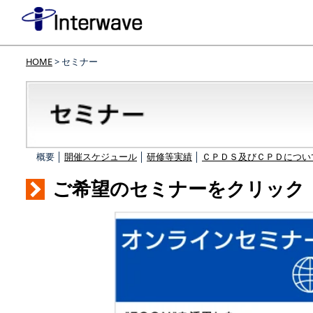
HOME
> セミナー
概要 │
開催スケジュール
│
研修等実績
│
ＣＰＤＳ及びＣＰＤについ
ご希望のセミナーをクリック