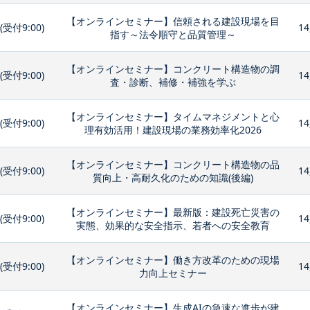
【オンラインセミナー】信頼される建設現場を目
0(受付9:00)
14
指す～法令順守と品質管理～
【オンラインセミナー】コンクリート構造物の調
0(受付9:00)
14
査・診断、補修・補強を学ぶ
【オンラインセミナー】タイムマネジメントと心
0(受付9:00)
14
理有効活用！建設現場の業務効率化2026
【オンラインセミナー】コンクリート構造物の品
0(受付9:00)
14
質向上・高耐久化のための知識(後編)
【オンラインセミナー】最新版：建設死亡災害の
0(受付9:00)
14
実態、効果的な安全指示、若者への安全教育
【オンラインセミナー】働き方改革のための現場
0(受付9:00)
14
力向上セミナー
【オンラインセミナー】生成AIの急速な進歩が建