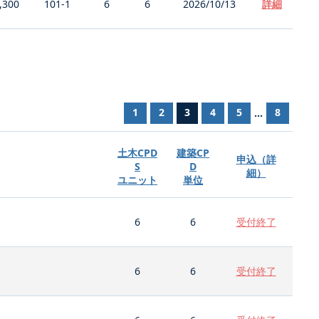
,300
101-1
6
6
2026/10/13
詳細
1
2
3
4
5
8
...
土木CPD
建築CP
申込（詳
S
D
細）
ユニット
単位
6
6
受付終了
6
6
受付終了