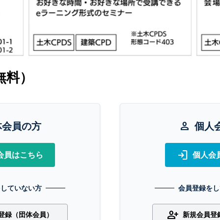
無料）
体会員の方
person
個人
login
会員はこちら
個人会
をしていない方
会員登録をし
person_add
登録（団体会員）
新規会員登