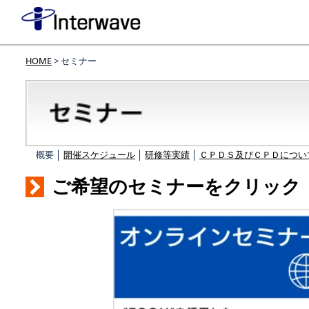
HOME
> セミナー
概要 │
開催スケジュール
│
研修等実績
│
ＣＰＤＳ及びＣＰＤについ
ご希望のセミナーをクリック