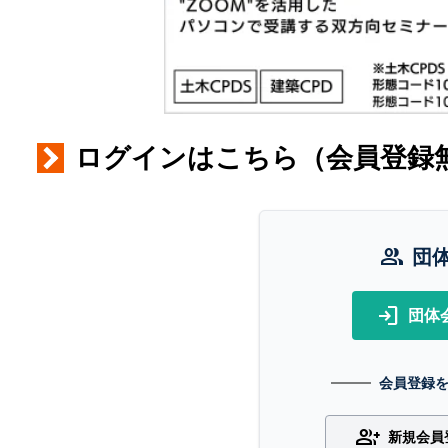
ログインはこちら（会員登録
group
団
login
団体
会員登録
group_add
新規会員