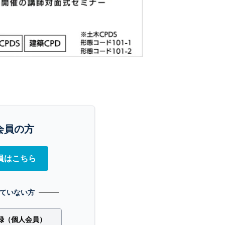
会員の方
員はこちら
ていない方
録（個人会員）