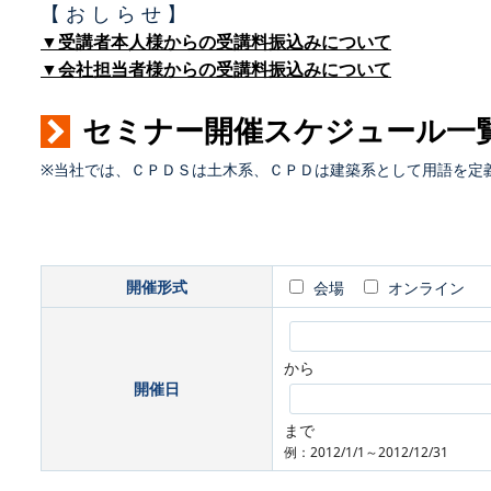
【 お し ら せ 】
▼受講者本人様からの受講料振込みについて
▼会社担当者様からの受講料振込みについて
セミナー開催スケジュール一
※当社では、ＣＰＤＳは土木系、ＣＰＤは建築系として用語を定
開催形式
会場
オンライン
から
開催日
まで
例：2012/1/1～2012/12/31