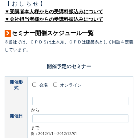
【 お し ら せ 】
▼受講者本人様からの受講料振込みについて
▼会社担当者様からの受講料振込みについて
セミナー開催スケジュール一覧
※当社では、ＣＰＤＳは土木系、ＣＰＤは建築系として用語を定義
しています。
開催予定のセミナー
開催形
会場
オンライン
式
から
開催日
まで
例：2012/1/1～2012/12/31