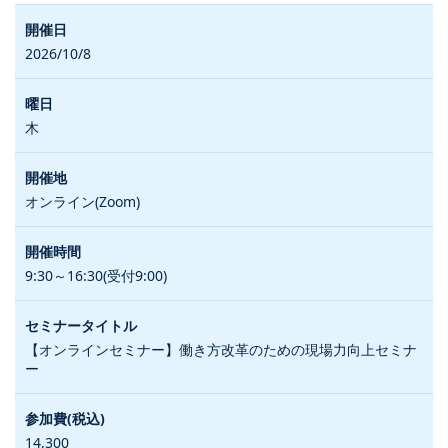
2026/10/8
木
オンライン(Zoom)
9:30～16:30(受付9:00)
【オンラインセミナー】働き方改革のための現場力向上セミナ
ー
14,300