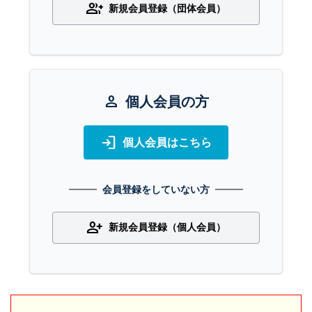
group_add
新規会員登録（団体会員）
person
個人会員の方
login
個人会員はこちら
会員登録をしていない方
person_add
新規会員登録（個人会員）