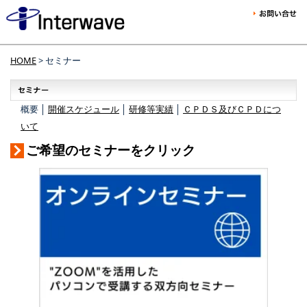
HOME
> セミナー
概要 │
開催スケジュール
│
研修等実績
│
ＣＰＤＳ及びＣＰＤにつ
いて
ご希望のセミナーをクリック