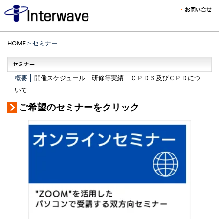
HOME
> セミナー
概要 │
開催スケジュール
│
研修等実績
│
ＣＰＤＳ及びＣＰＤにつ
いて
ご希望のセミナーをクリック