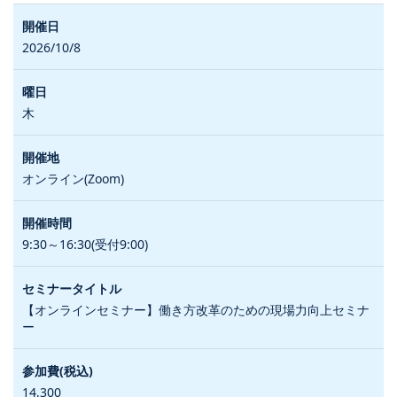
2026/10/8
木
オンライン(Zoom)
9:30～16:30(受付9:00)
【オンラインセミナー】働き方改革のための現場力向上セミナ
ー
14,300