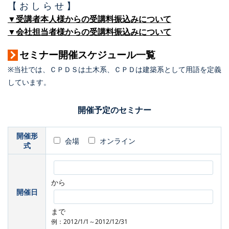
【 お し ら せ 】
▼受講者本人様からの受講料振込みについて
▼会社担当者様からの受講料振込みについて
セミナー開催スケジュール一覧
※当社では、ＣＰＤＳは土木系、ＣＰＤは建築系として用語を定義
しています。
開催予定のセミナー
開催形
会場
オンライン
式
から
開催日
まで
例：2012/1/1～2012/12/31