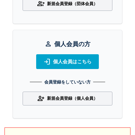
group_add
新規会員登録（団体会員）
person
個人会員の方
login
個人会員はこちら
会員登録をしていない方
person_add
新規会員登録（個人会員）