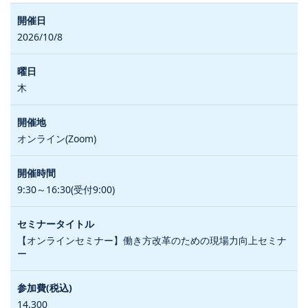
2026/10/8
木
オンライン(Zoom)
9:30～16:30(受付9:00)
【オンラインセミナー】働き方改革のための現場力向上セミナ
ー
14,300