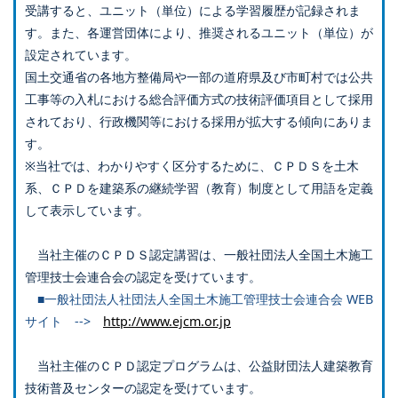
受講すると、ユニット（単位）による学習履歴が記録されま
す。また、各運営団体により、推奨されるユニット（単位）が
設定されています。
国土交通省の各地方整備局や一部の道府県及び市町村では公共
工事等の入札における総合評価方式の技術評価項目として採用
されており、行政機関等における採用が拡大する傾向にありま
す。
※当社では、わかりやすく区分するために、ＣＰＤＳを土木
系、ＣＰＤを建築系の継続学習（教育）制度として用語を定義
して表示しています。
当社主催のＣＰＤＳ認定講習は、一般社団法人全国土木施工
管理技士会連合会の認定を受けています。
■一般社団法人社団法人全国土木施工管理技士会連合会 WEB
サイト -->
http://www.ejcm.or.jp
当社主催のＣＰＤ認定プログラムは、公益財団法人建築教育
技術普及センターの認定を受けています。