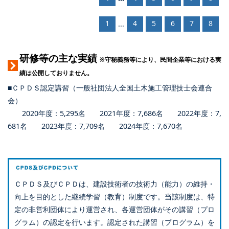
1
4
5
6
7
8
...
研修等の主な実績
※守秘義務等により、民間企業等における実
績は公開しておりません。
■ＣＰＤＳ認定講習（一般社団法人全国土木施工管理技士会連合
会）
2020年度：5,295名 2021年度：7,686名 2022年度：7,
681名 2023年度：7,709名 2024年度：7,670名
ＣＰＤＳ及びＣＰＤは、建設技術者の技術力（能力）の維持・
向上を目的とした継続学習（教育）制度です。当該制度は、特
定の非営利団体により運営され、各運営団体がその講習（プロ
グラム）の認定を行います。認定された講習（プログラム）を