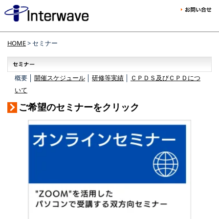
HOME
> セミナー
概要 │
開催スケジュール
│
研修等実績
│
ＣＰＤＳ及びＣＰＤにつ
いて
ご希望のセミナーをクリック