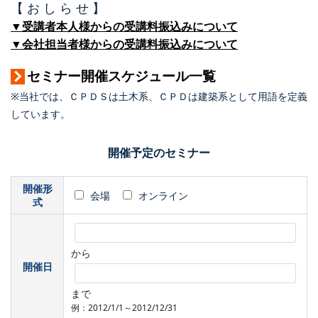
【 お し ら せ 】
▼受講者本人様からの受講料振込みについて
▼会社担当者様からの受講料振込みについて
セミナー開催スケジュール一覧
※当社では、ＣＰＤＳは土木系、ＣＰＤは建築系として用語を定義
しています。
開催予定のセミナー
開催形
会場
オンライン
式
から
開催日
まで
例：2012/1/1～2012/12/31