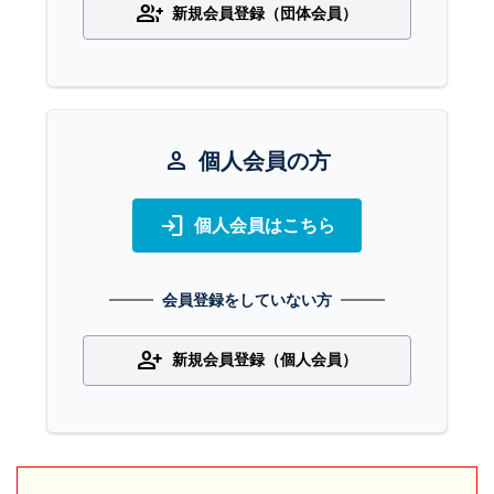
group_add
新規会員登録（団体会員）
person
個人会員の方
login
個人会員はこちら
会員登録をしていない方
person_add
新規会員登録（個人会員）