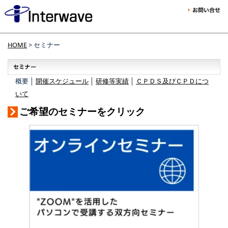
HOME
> セミナー
概要 │
開催スケジュール
│
研修等実績
│
ＣＰＤＳ及びＣＰＤにつ
いて
ご希望のセミナーをクリック