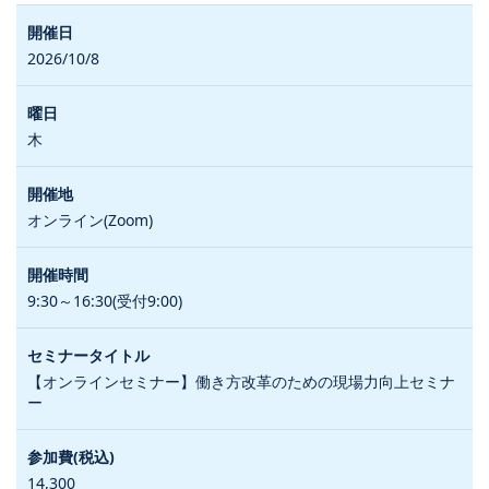
2026/10/8
木
オンライン(Zoom)
9:30～16:30(受付9:00)
【オンラインセミナー】働き方改革のための現場力向上セミナ
ー
14,300