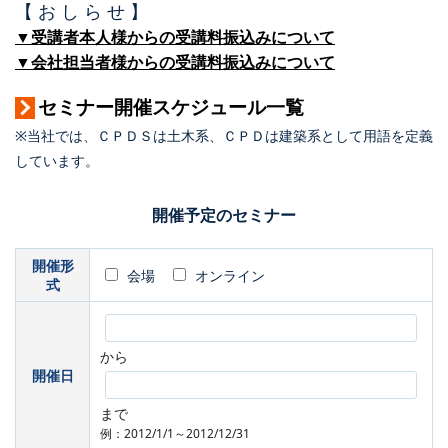
【 お し ら せ 】
▼受講者本人様からの受講料振込みについて
▼会社担当者様からの受講料振込みについて
セミナー開催スケジュール一覧
※当社では、ＣＰＤＳは土木系、ＣＰＤは建築系として用語を定義
しています。
開催予定のセミナー
開催形
会場
オンライン
式
から
開催日
まで
例：2012/1/1～2012/12/31