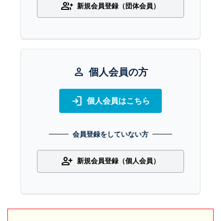
group_add
新規会員登録（団体会員）
person
個人会員の方
login
個人会員はこちら
会員登録をしていない方
person_add
新規会員登録（個人会員）