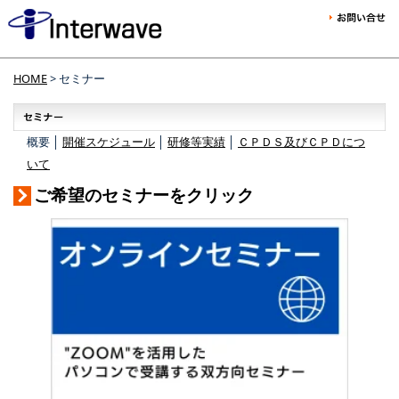
HOME
> セミナー
概要 │
開催スケジュール
│
研修等実績
│
ＣＰＤＳ及びＣＰＤにつ
いて
ご希望のセミナーをクリック