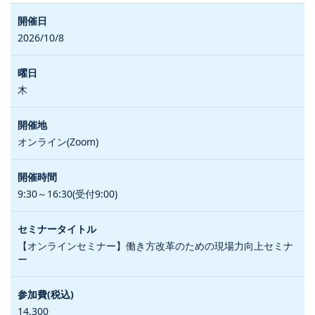
2026/10/8
木
オンライン(Zoom)
9:30～16:30(受付9:00)
【オンラインセミナー】働き方改革のための現場力向上セミナ
ー
14,300