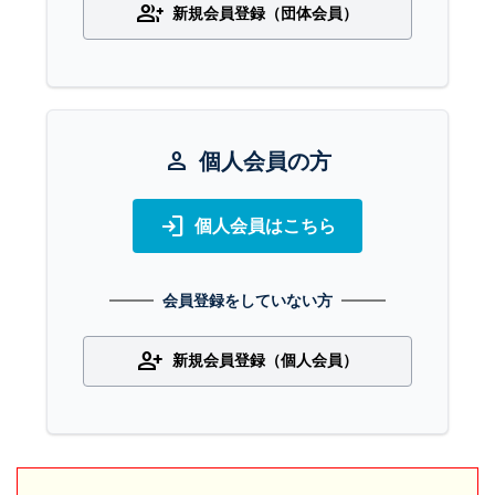
group_add
新規会員登録（団体会員）
person
個人会員の方
login
個人会員はこちら
会員登録をしていない方
person_add
新規会員登録（個人会員）