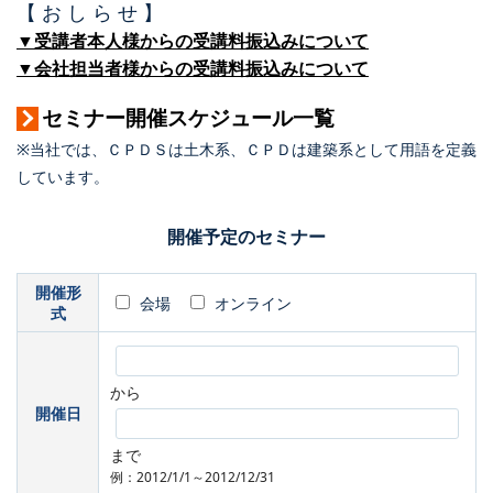
【 お し ら せ 】
▼受講者本人様からの受講料振込みについて
▼会社担当者様からの受講料振込みについて
セミナー開催スケジュール一覧
※当社では、ＣＰＤＳは土木系、ＣＰＤは建築系として用語を定義
しています。
開催予定のセミナー
開催形
会場
オンライン
式
から
開催日
まで
例：2012/1/1～2012/12/31