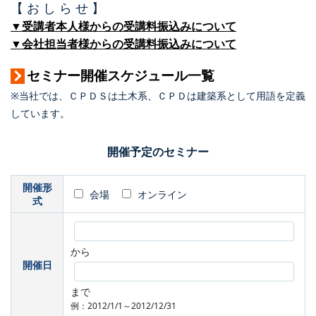
【 お し ら せ 】
▼受講者本人様からの受講料振込みについて
▼会社担当者様からの受講料振込みについて
セミナー開催スケジュール一覧
※当社では、ＣＰＤＳは土木系、ＣＰＤは建築系として用語を定義
しています。
開催予定のセミナー
開催形
会場
オンライン
式
から
開催日
まで
例：2012/1/1～2012/12/31