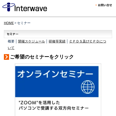
HOME
> セミナー
概要 │
開催スケジュール
│
研修等実績
│
ＣＰＤＳ及びＣＰＤにつ
いて
ご希望のセミナーをクリック