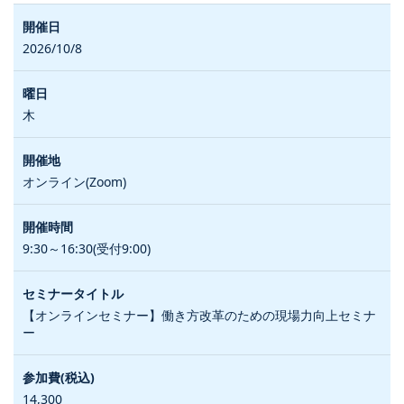
2026/10/8
木
オンライン(Zoom)
9:30～16:30(受付9:00)
【オンラインセミナー】働き方改革のための現場力向上セミナ
ー
14,300