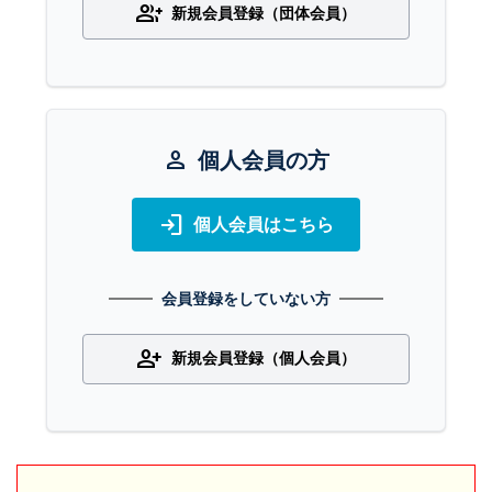
group_add
新規会員登録（団体会員）
person
個人会員の方
login
個人会員はこちら
会員登録をしていない方
person_add
新規会員登録（個人会員）