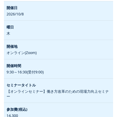
2026/10/8
木
オンライン(Zoom)
9:30～16:30(受付9:00)
【オンラインセミナー】働き方改革のための現場力向上セミナ
ー
14,300