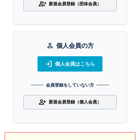
group_add
新規会員登録（団体会員）
person
個人会員の方
login
個人会員はこちら
会員登録をしていない方
person_add
新規会員登録（個人会員）