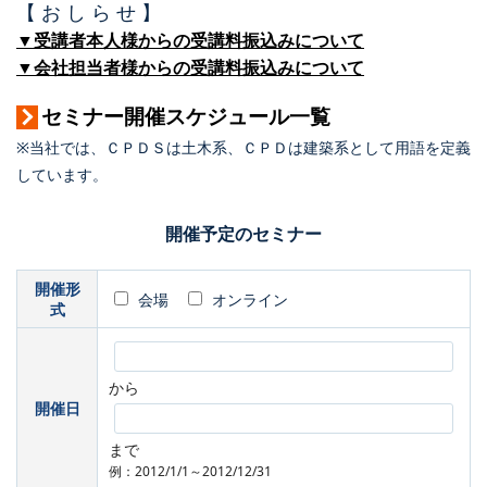
【 お し ら せ 】
▼受講者本人様からの受講料振込みについて
▼会社担当者様からの受講料振込みについて
セミナー開催スケジュール一覧
※当社では、ＣＰＤＳは土木系、ＣＰＤは建築系として用語を定義
しています。
開催予定のセミナー
開催形
会場
オンライン
式
から
開催日
まで
例：2012/1/1～2012/12/31