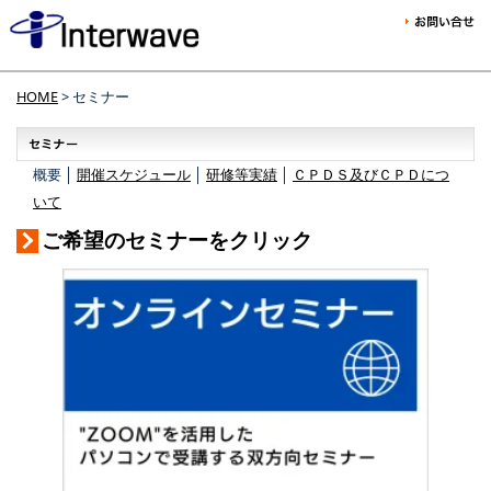
HOME
> セミナー
概要 │
開催スケジュール
│
研修等実績
│
ＣＰＤＳ及びＣＰＤにつ
いて
ご希望のセミナーをクリック