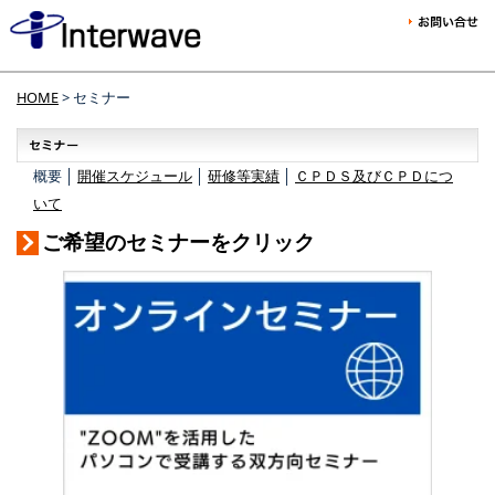
HOME
> セミナー
概要 │
開催スケジュール
│
研修等実績
│
ＣＰＤＳ及びＣＰＤにつ
いて
ご希望のセミナーをクリック