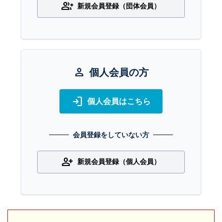
group_add
新規会員登録（団体会員）
person
個人会員の方
login
個人会員はこちら
会員登録をしていない方
person_add
新規会員登録（個人会員）