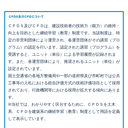
ＣＰＤＳ及びＣＰＤは、建設技術者の技術力（能力）の維持・
向上を目的とした継続学習（教育）制度です。当該制度は、特
定の非営利団体により運営され、各運営団体がその講習（プロ
グラム）の認定を行います。認定された講習（プログラム）を
受講すると、ユニット（単位）による学習履歴が記録されま
す。また、各運営団体により、推奨されるユニット（単位）が
設定されています。
国土交通省の各地方整備局や一部の道府県及び市町村では公共
工事等の入札における総合評価方式の技術評価項目として採用
されており、行政機関等における採用が拡大する傾向にありま
す。
※当社では、わかりやすく区分するために、ＣＰＤＳを土木
系、ＣＰＤを建築系の継続学習（教育）制度として用語を定義
して表示しています。