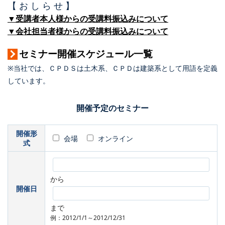
【 お し ら せ 】
▼受講者本人様からの受講料振込みについて
▼会社担当者様からの受講料振込みについて
セミナー開催スケジュール一覧
※当社では、ＣＰＤＳは土木系、ＣＰＤは建築系として用語を定義
しています。
開催予定のセミナー
開催形
会場
オンライン
式
から
開催日
まで
例：2012/1/1～2012/12/31