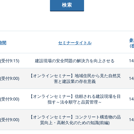
参
時間
セミナータイトル
(
0(受付9:15)
建設現場の安全問題の解決力を向上させる
14
【オンラインセミナー】地域住民から見た自然災
0(受付9:00)
14
害と建設業の存在意義
【オンラインセミナー】信頼される建設現場を目
0(受付9:00)
14
指す～法令順守と品質管理～
【オンラインセミナー】コンクリート構造物の品
0(受付9:00)
14
質向上・高耐久化のための知識(前編)