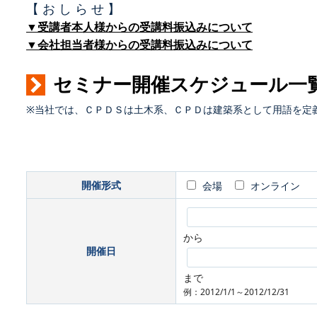
【 お し ら せ 】
▼受講者本人様からの受講料振込みについて
▼会社担当者様からの受講料振込みについて
セミナー開催スケジュール一
※当社では、ＣＰＤＳは土木系、ＣＰＤは建築系として用語を定
開催形式
会場
オンライン
から
開催日
まで
例：2012/1/1～2012/12/31