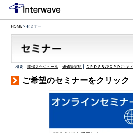
HOME
> セミナー
概要 │
開催スケジュール
│
研修等実績
│
ＣＰＤＳ及びＣＰＤについ
ご希望のセミナーをクリック