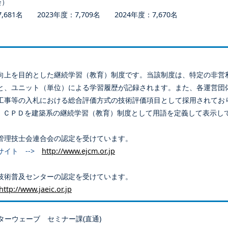
会）
681名 2023年度：7,709名 2024年度：7,670名
向上を目的とした継続学習（教育）制度です。当該制度は、特定の非営
と、ユニット（単位）による学習履歴が記録されます。また、各運営団
工事等の入札における総合評価方式の技術評価項目として採用されてお
、ＣＰＤを建築系の継続学習（教育）制度として用語を定義して表示し
管理技士会連合会の認定を受けています。
サイト -->
http://www.ejcm.or.jp
技術普及センターの認定を受けています。
http://www.jaeic.or.jp
ターウェーブ セミナー課(直通)