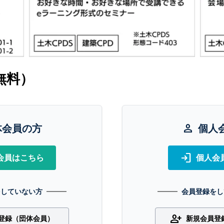
無料）
体会員の方
person
個人
login
会員はこちら
個人会
をしていない方
会員登録をし
person_add
登録（団体会員）
新規会員登