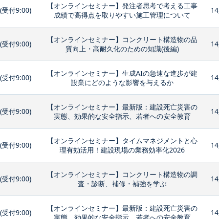
【オンラインセミナー】発注者思考で考える工事
0(受付9:00)
14
成績で高得点を取りやすい施工管理について
【オンラインセミナー】コンクリート構造物の品
0(受付9:00)
14
質向上・高耐久化のための知識(後編)
【オンラインセミナー】生成AIの急速な進歩が建
0(受付9:00)
14
設業にどのような影響を与えるか
【オンラインセミナー】最新版：建設死亡災害の
0(受付9:00)
14
実態、効果的な安全指示、若者への安全教育
【オンラインセミナー】タイムマネジメントと心
0(受付9:00)
14
理有効活用！建設現場の業務効率化2026
【オンラインセミナー】コンクリート構造物の調
0(受付9:00)
14
査・診断、補修・補強を学ぶ
【オンラインセミナー】最新版：建設死亡災害の
0(受付9:00)
14
実態、効果的な安全指示、若者への安全教育