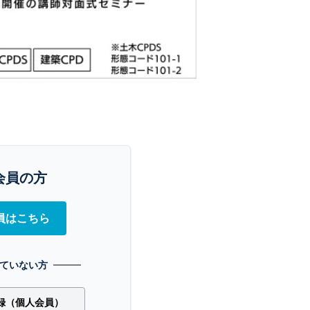
会員の方
員はこちら
ていない方
録（個人会員）