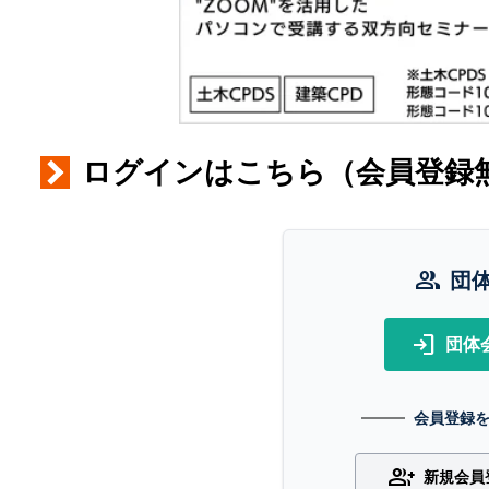
ログインはこちら（会員登録
group
団
login
団体
会員登録
group_add
新規会員