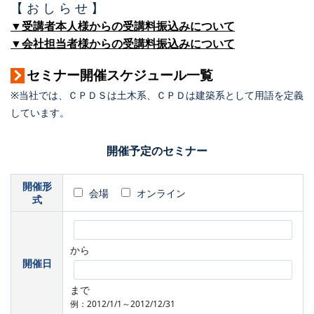
【 お し ら せ 】
▼受講者本人様からの受講料振込みについて
▼会社担当者様からの受講料振込みについて
セミナー開催スケジュール一覧
※当社では、ＣＰＤＳは土木系、ＣＰＤは建築系として用語を定義
しています。
開催予定のセミナー
開催形
会場
オンライン
式
から
開催日
まで
例：2012/1/1～2012/12/31