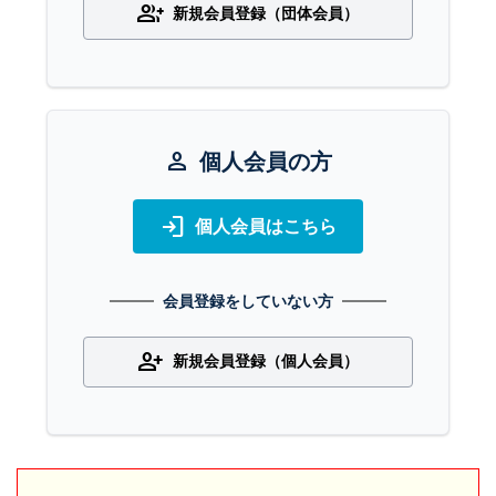
group_add
新規会員登録（団体会員）
person
個人会員の方
login
個人会員はこちら
会員登録をしていない方
person_add
新規会員登録（個人会員）