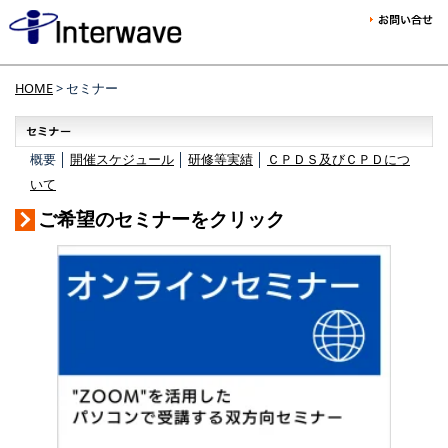
HOME
> セミナー
概要 │
開催スケジュール
│
研修等実績
│
ＣＰＤＳ及びＣＰＤにつ
いて
ご希望のセミナーをクリック