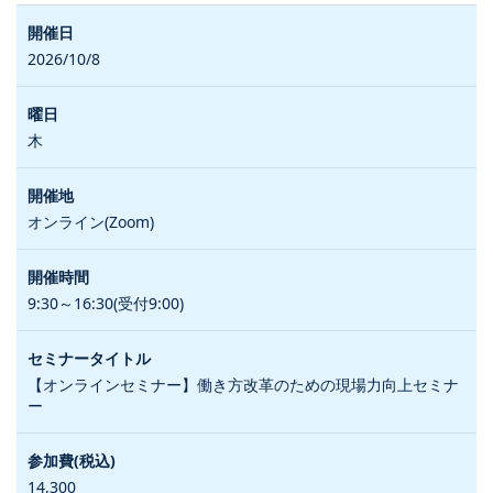
2026/10/8
木
オンライン(Zoom)
9:30～16:30(受付9:00)
【オンラインセミナー】働き方改革のための現場力向上セミナ
ー
14,300