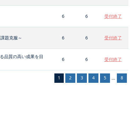
6
6
受付終了
と課題克服～
6
6
受付終了
る品質の高い成果を目
6
6
受付終了
1
2
3
4
5
8
...