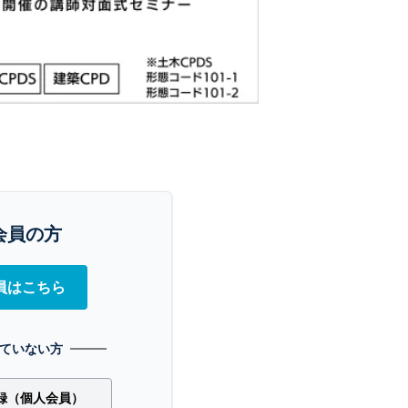
会員の方
員はこちら
ていない方
録（個人会員）