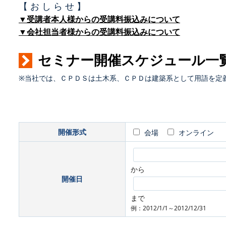
【 お し ら せ 】
▼受講者本人様からの受講料振込みについて
▼会社担当者様からの受講料振込みについて
セミナー開催スケジュール一
※当社では、ＣＰＤＳは土木系、ＣＰＤは建築系として用語を定
開催形式
会場
オンライン
から
開催日
まで
例：2012/1/1～2012/12/31