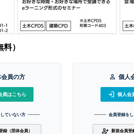
無料）
体会員の方
person
個人
login
会員はこちら
個人会
をしていない方
会員登録をし
person_add
登録（団体会員）
新規会員登