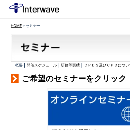
HOME
> セミナー
概要 │
開催スケジュール
│
研修等実績
│
ＣＰＤＳ及びＣＰＤについ
ご希望のセミナーをクリック