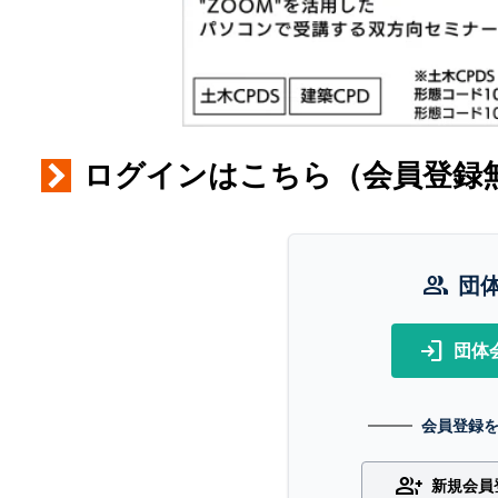
ログインはこちら（会員登録
group
団
login
団体
会員登録
group_add
新規会員