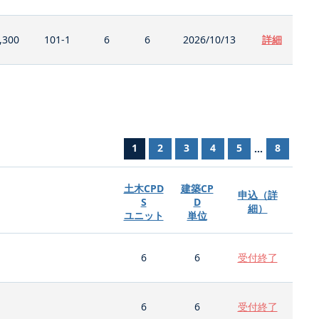
,300
101-1
6
6
2026/10/13
詳細
1
2
3
4
5
8
...
土木CPD
建築CP
申込（詳
S
D
細）
ユニット
単位
6
6
受付終了
6
6
受付終了