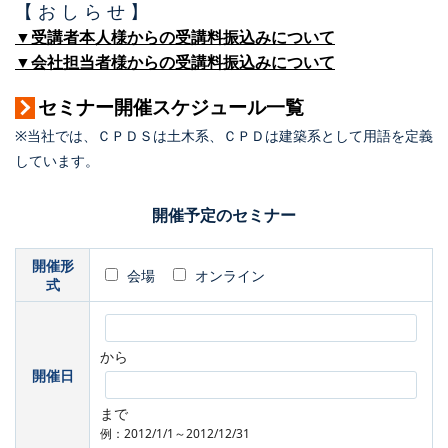
【 お し ら せ 】
▼受講者本人様からの受講料振込みについて
▼会社担当者様からの受講料振込みについて
セミナー開催スケジュール一覧
※当社では、ＣＰＤＳは土木系、ＣＰＤは建築系として用語を定義
しています。
開催予定のセミナー
開催形
会場
オンライン
式
から
開催日
まで
例：2012/1/1～2012/12/31