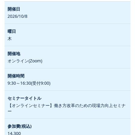
2026/10/8
木
オンライン(Zoom)
9:30～16:30(受付9:00)
【オンラインセミナー】働き方改革のための現場力向上セミナ
ー
14,300