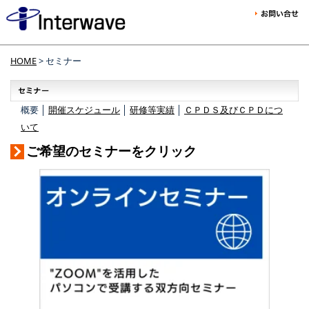
HOME
> セミナー
概要 │
開催スケジュール
│
研修等実績
│
ＣＰＤＳ及びＣＰＤにつ
いて
ご希望のセミナーをクリック