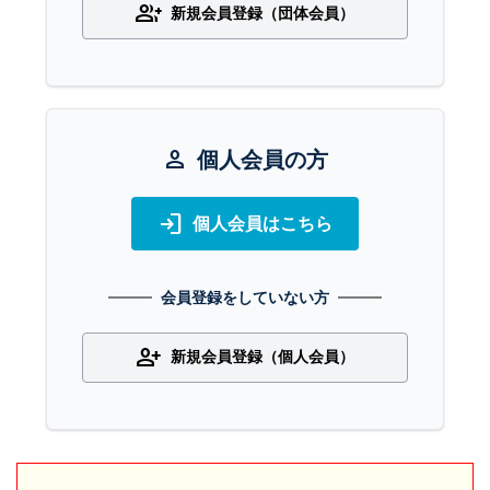
group_add
新規会員登録（団体会員）
person
個人会員の方
login
個人会員はこちら
会員登録をしていない方
person_add
新規会員登録（個人会員）