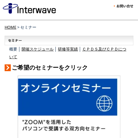
HOME
> セミナー
概要 │
開催スケジュール
│
研修等実績
│
ＣＰＤＳ及びＣＰＤにつ
いて
ご希望のセミナーをクリック