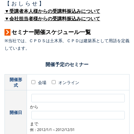
【 お し ら せ 】
▼受講者本人様からの受講料振込みについて
▼会社担当者様からの受講料振込みについて
セミナー開催スケジュール一覧
※当社では、ＣＰＤＳは土木系、ＣＰＤは建築系として用語を定義
しています。
開催予定のセミナー
開催形
会場
オンライン
式
から
開催日
まで
例：2012/1/1～2012/12/31