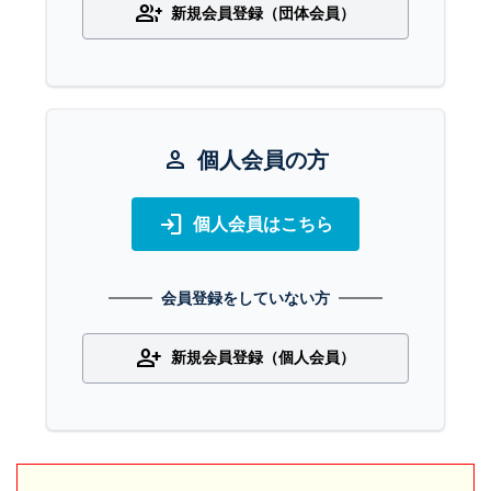
group_add
新規会員登録（団体会員）
person
個人会員の方
login
個人会員はこちら
会員登録をしていない方
person_add
新規会員登録（個人会員）