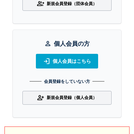
group_add
新規会員登録（団体会員）
person
個人会員の方
login
個人会員はこちら
会員登録をしていない方
person_add
新規会員登録（個人会員）