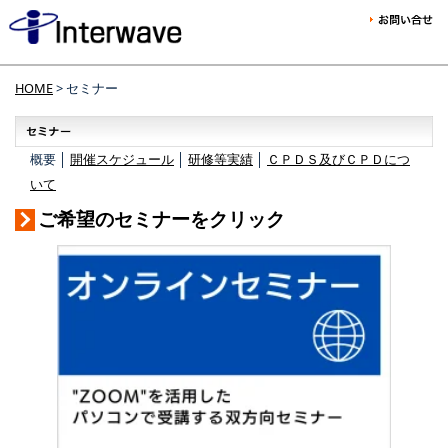
HOME
> セミナー
概要 │
開催スケジュール
│
研修等実績
│
ＣＰＤＳ及びＣＰＤにつ
いて
ご希望のセミナーをクリック