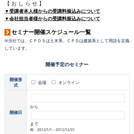
【 お し ら せ 】
▼受講者本人様からの受講料振込みについて
▼会社担当者様からの受講料振込みについて
セミナー開催スケジュール一覧
※当社では、ＣＰＤＳは土木系、ＣＰＤは建築系として用語を定義
しています。
開催予定のセミナー
開催形
会場
オンライン
式
から
開催日
まで
例：2012/1/1～2012/12/31