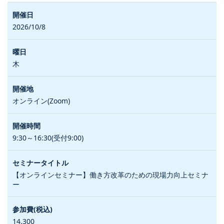
2026/10/8
木
オンライン(Zoom)
9:30～16:30(受付9:00)
【オンラインセミナー】働き方改革のための現場力向上セミナ
ー
14,300