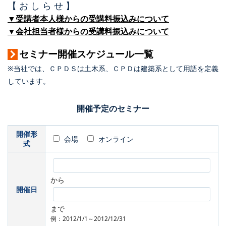
【 お し ら せ 】
▼受講者本人様からの受講料振込みについて
▼会社担当者様からの受講料振込みについて
セミナー開催スケジュール一覧
※当社では、ＣＰＤＳは土木系、ＣＰＤは建築系として用語を定義
しています。
開催予定のセミナー
開催形
会場
オンライン
式
から
開催日
まで
例：2012/1/1～2012/12/31