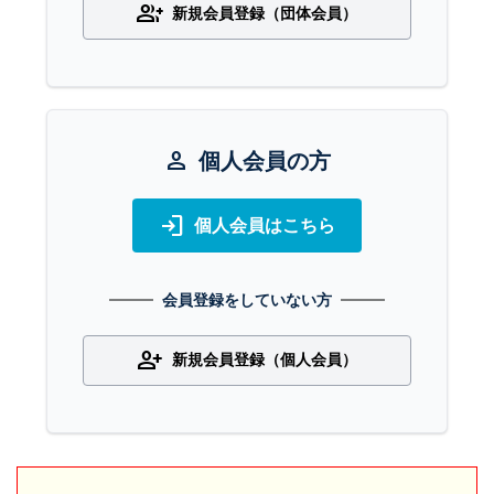
group_add
新規会員登録（団体会員）
person
個人会員の方
login
個人会員はこちら
会員登録をしていない方
person_add
新規会員登録（個人会員）