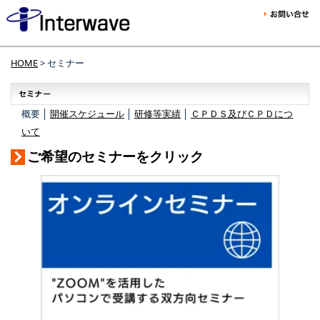
HOME
> セミナー
概要 │
開催スケジュール
│
研修等実績
│
ＣＰＤＳ及びＣＰＤにつ
いて
ご希望のセミナーをクリック