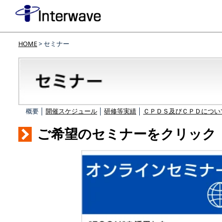
HOME
> セミナー
概要 │
開催スケジュール
│
研修等実績
│
ＣＰＤＳ及びＣＰＤについ
ご希望のセミナーをクリック