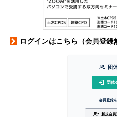
ログインはこちら（会員登録
group
団
login
団体
会員登録
group_add
新規会員