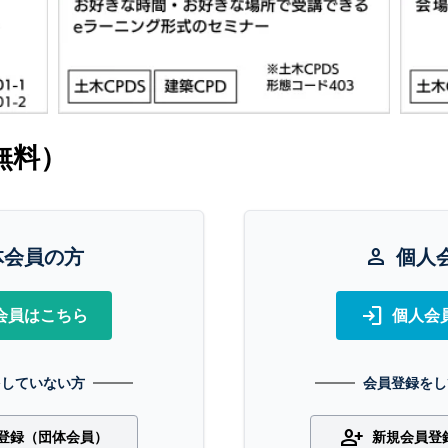
無料）
体会員の方
person
個人
login
会員はこちら
個人会
をしていない方
会員登録をし
person_add
登録（団体会員）
新規会員登