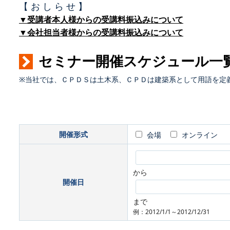
【 お し ら せ 】
▼受講者本人様からの受講料振込みについて
▼会社担当者様からの受講料振込みについて
セミナー開催スケジュール一
※当社では、ＣＰＤＳは土木系、ＣＰＤは建築系として用語を定
開催形式
会場
オンライン
から
開催日
まで
例：2012/1/1～2012/12/31