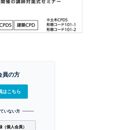
会員の方
員はこちら
ていない方
録（個人会員）