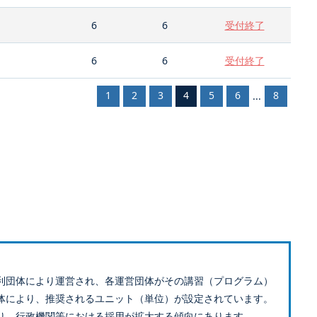
6
6
受付終了
6
6
受付終了
1
2
3
4
5
6
8
...
利団体により運営され、各運営団体がその講習（プログラム）
体により、推奨されるユニット（単位）が設定されています。
り、行政機関等における採用が拡大する傾向にあります。