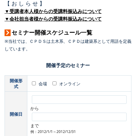
【 お し ら せ 】
▼受講者本人様からの受講料振込みについて
▼会社担当者様からの受講料振込みについて
セミナー開催スケジュール一覧
※当社では、ＣＰＤＳは土木系、ＣＰＤは建築系として用語を定義
しています。
開催予定のセミナー
開催形
会場
オンライン
式
から
開催日
まで
例：2012/1/1～2012/12/31