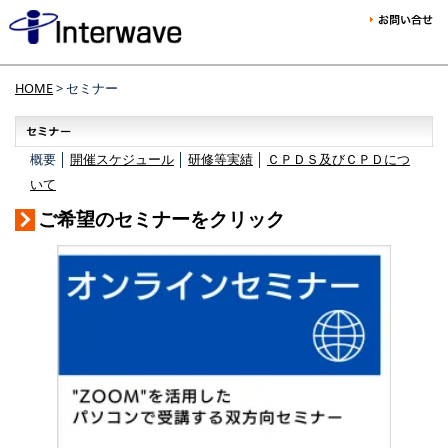
HOME
> セミナー
概要 │
開催スケジュール
│
研修等実績
│
ＣＰＤＳ及びＣＰＤにつ
いて
ご希望のセミナーをクリック