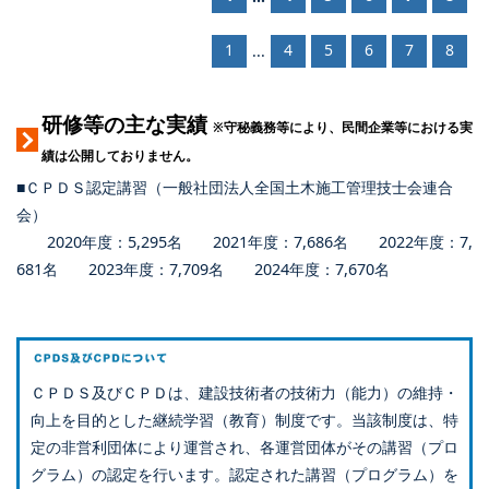
1
4
5
6
7
8
...
研修等の主な実績
※守秘義務等により、民間企業等における実
績は公開しておりません。
■ＣＰＤＳ認定講習（一般社団法人全国土木施工管理技士会連合
会）
2020年度：5,295名 2021年度：7,686名 2022年度：7,
681名 2023年度：7,709名 2024年度：7,670名
ＣＰＤＳ及びＣＰＤは、建設技術者の技術力（能力）の維持・
向上を目的とした継続学習（教育）制度です。当該制度は、特
定の非営利団体により運営され、各運営団体がその講習（プロ
グラム）の認定を行います。認定された講習（プログラム）を