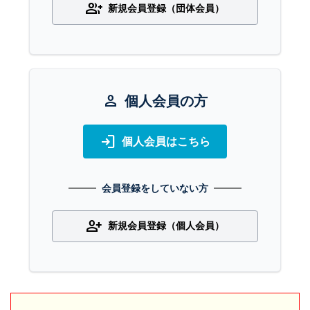
group_add
新規会員登録（団体会員）
person
個人会員の方
login
個人会員はこちら
会員登録をしていない方
person_add
新規会員登録（個人会員）