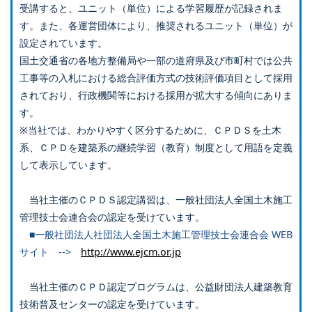
受講すると、ユニット（単位）による学習履歴が記録されま
す。また、各運営団体により、推奨されるユニット（単位）が
設定されています。
国土交通省の各地方整備局や一部の道府県及び市町村では公共
工事等の入札における総合評価方式の技術評価項目として採用
されており、行政機関等における採用が拡大する傾向にありま
す。
※当社では、わかりやすく区分するために、ＣＰＤＳを土木
系、ＣＰＤを建築系の継続学習（教育）制度として用語を定義
して表示しています。
当社主催のＣＰＤＳ認定講習は、一般社団法人全国土木施工
管理技士会連合会の認定を受けています。
■一般社団法人社団法人全国土木施工管理技士会連合会 WEB
サイト -->
http://www.ejcm.or.jp
当社主催のＣＰＤ認定プログラムは、公益財団法人建築教育
技術普及センターの認定を受けています。