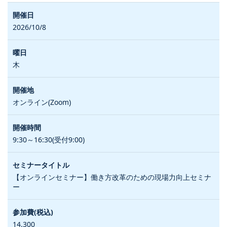
2026/10/8
木
オンライン(Zoom)
9:30～16:30(受付9:00)
【オンラインセミナー】働き方改革のための現場力向上セミナ
ー
14,300