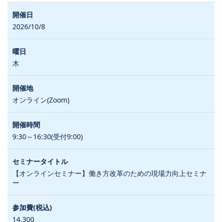
2026/10/8
木
オンライン(Zoom)
9:30～16:30(受付9:00)
【オンラインセミナー】働き方改革のための現場力向上セミナ
ー
14,300