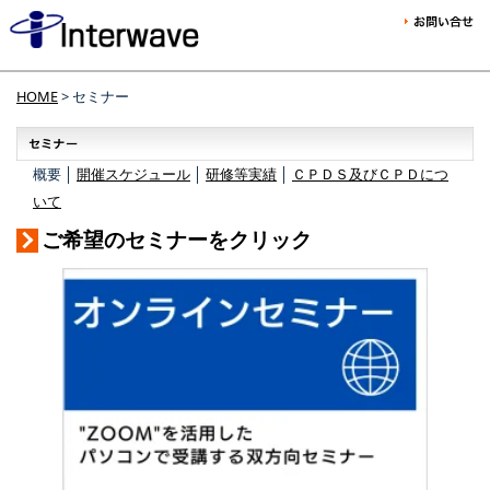
HOME
> セミナー
概要 │
開催スケジュール
│
研修等実績
│
ＣＰＤＳ及びＣＰＤにつ
いて
ご希望のセミナーをクリック