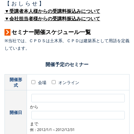
【 お し ら せ 】
▼受講者本人様からの受講料振込みについて
▼会社担当者様からの受講料振込みについて
セミナー開催スケジュール一覧
※当社では、ＣＰＤＳは土木系、ＣＰＤは建築系として用語を定義
しています。
開催予定のセミナー
開催形
会場
オンライン
式
から
開催日
まで
例：2012/1/1～2012/12/31