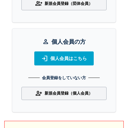
group_add
新規会員登録（団体会員）
person
個人会員の方
login
個人会員はこちら
会員登録をしていない方
person_add
新規会員登録（個人会員）