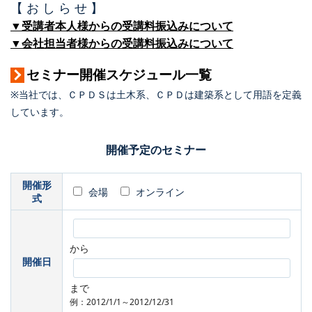
【 お し ら せ 】
▼受講者本人様からの受講料振込みについて
▼会社担当者様からの受講料振込みについて
セミナー開催スケジュール一覧
※当社では、ＣＰＤＳは土木系、ＣＰＤは建築系として用語を定義
しています。
開催予定のセミナー
開催形
会場
オンライン
式
から
開催日
まで
例：2012/1/1～2012/12/31