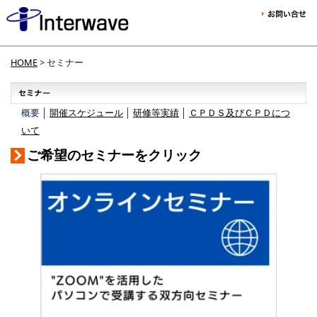
HOME
> セミナー
概要 │
開催スケジュール
│
研修等実績
│
ＣＰＤＳ及びＣＰＤにつ
いて
ご希望のセミナーをクリック