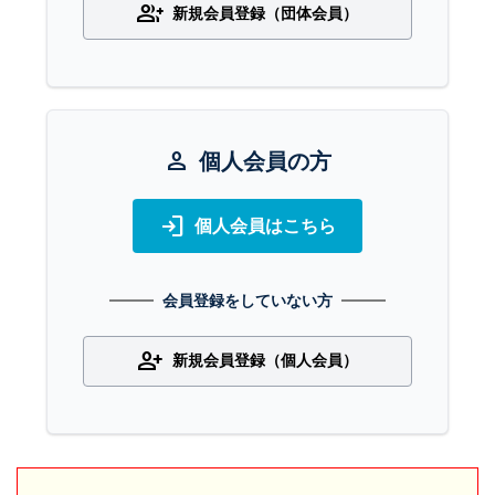
group_add
新規会員登録（団体会員）
person
個人会員の方
login
個人会員はこちら
会員登録をしていない方
person_add
新規会員登録（個人会員）