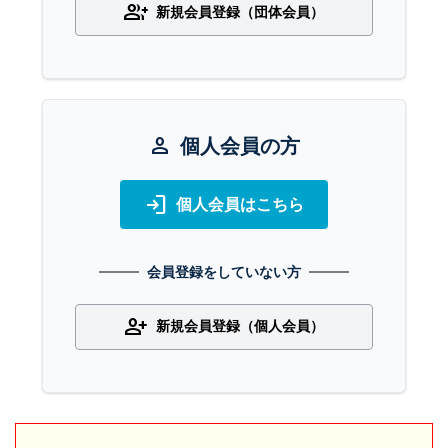
group_add
新規会員登録（団体会員）
person
個人会員の方
login
個人会員はこちら
会員登録をしていない方
person_add
新規会員登録（個人会員）