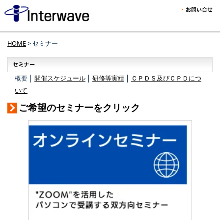
HOME
> セミナー
概要 │
開催スケジュール
│
研修等実績
│
ＣＰＤＳ及びＣＰＤにつ
いて
ご希望のセミナーをクリック