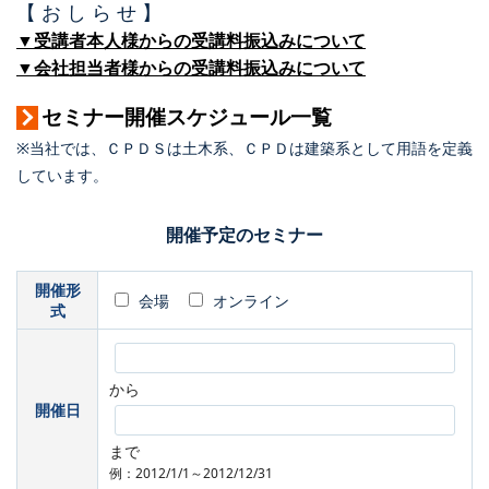
【 お し ら せ 】
▼受講者本人様からの受講料振込みについて
▼会社担当者様からの受講料振込みについて
セミナー開催スケジュール一覧
※当社では、ＣＰＤＳは土木系、ＣＰＤは建築系として用語を定義
しています。
開催予定のセミナー
開催形
会場
オンライン
式
から
開催日
まで
例：2012/1/1～2012/12/31