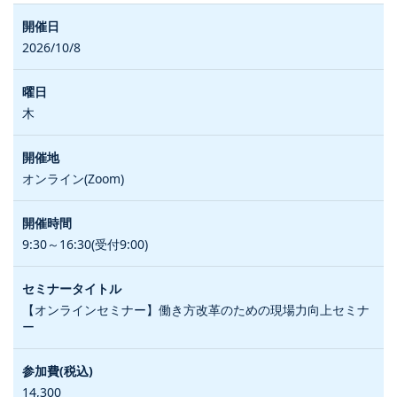
2026/10/8
木
オンライン(Zoom)
9:30～16:30(受付9:00)
【オンラインセミナー】働き方改革のための現場力向上セミナ
ー
14,300