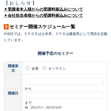
【 お し ら せ 】
▼受講者本人様からの受講料振込みについて
▼会社担当者様からの受講料振込みについて
セミナー開催スケジュール一覧
※当社では、ＣＰＤＳは土木系、ＣＰＤは建築系として用語を定義
しています。
開催予定のセミナー
開催形
会場
オンライン
式
から
開催日
まで
例：2012/1/1～2012/12/31