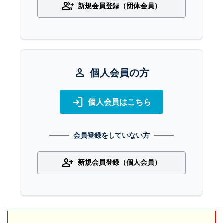
group_add
新規会員登録（団体会員）
person
個人会員の方
login
個人会員はこちら
会員登録をしていない方
person_add
新規会員登録（個人会員）