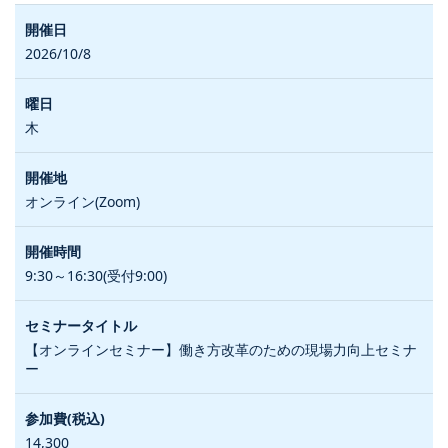
2026/10/8
木
オンライン(Zoom)
9:30～16:30(受付9:00)
【オンラインセミナー】働き方改革のための現場力向上セミナ
ー
14,300