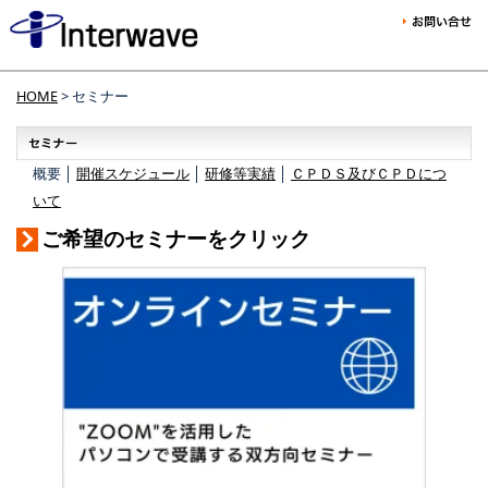
HOME
> セミナー
概要 │
開催スケジュール
│
研修等実績
│
ＣＰＤＳ及びＣＰＤにつ
いて
ご希望のセミナーをクリック