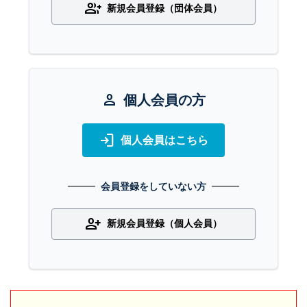
group_add
新規会員登録（団体会員）
person
個人会員の方
login
個人会員はこちら
会員登録をしていない方
person_add
新規会員登録（個人会員）