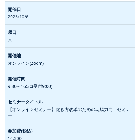
2026/10/8
木
オンライン(Zoom)
9:30～16:30(受付9:00)
【オンラインセミナー】働き方改革のための現場力向上セミナ
ー
14,300