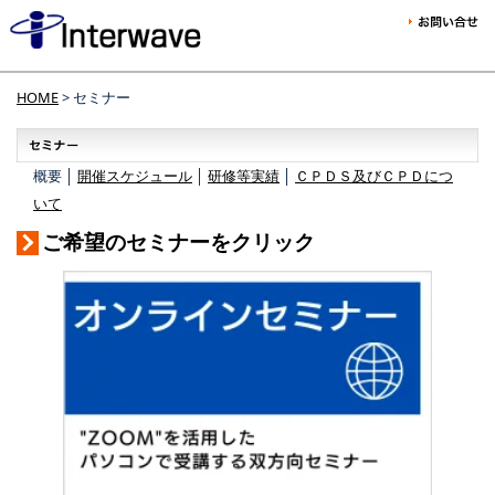
HOME
> セミナー
概要 │
開催スケジュール
│
研修等実績
│
ＣＰＤＳ及びＣＰＤにつ
いて
ご希望のセミナーをクリック