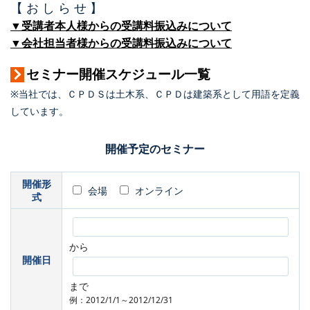
【 お し ら せ 】
▼受講者本人様からの受講料振込みについて
▼会社担当者様からの受講料振込みについて
セミナー開催スケジュール一覧
※当社では、ＣＰＤＳは土木系、ＣＰＤは建築系として用語を定義
しています。
開催予定のセミナー
開催形
会場
オンライン
式
から
開催日
まで
例：2012/1/1～2012/12/31