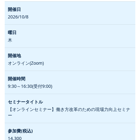
2026/10/8
木
オンライン(Zoom)
9:30～16:30(受付9:00)
【オンラインセミナー】働き方改革のための現場力向上セミナ
ー
14,300