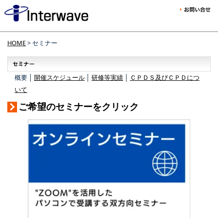
HOME
> セミナー
概要 │
開催スケジュール
│
研修等実績
│
ＣＰＤＳ及びＣＰＤにつ
いて
ご希望のセミナーをクリック