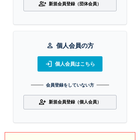
group_add
新規会員登録（団体会員）
person
個人会員の方
login
個人会員はこちら
会員登録をしていない方
person_add
新規会員登録（個人会員）