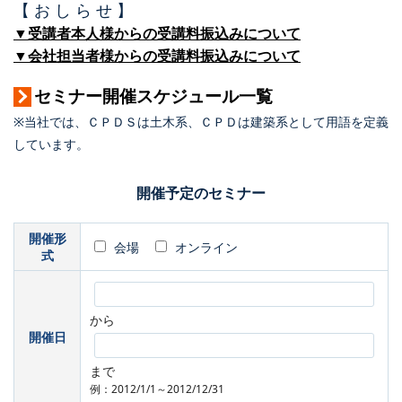
【 お し ら せ 】
▼受講者本人様からの受講料振込みについて
▼会社担当者様からの受講料振込みについて
セミナー開催スケジュール一覧
※当社では、ＣＰＤＳは土木系、ＣＰＤは建築系として用語を定義
しています。
開催予定のセミナー
開催形
会場
オンライン
式
から
開催日
まで
例：2012/1/1～2012/12/31