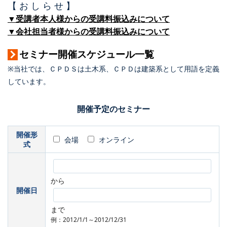
【 お し ら せ 】
▼受講者本人様からの受講料振込みについて
▼会社担当者様からの受講料振込みについて
セミナー開催スケジュール一覧
※当社では、ＣＰＤＳは土木系、ＣＰＤは建築系として用語を定義
しています。
開催予定のセミナー
開催形
会場
オンライン
式
から
開催日
まで
例：2012/1/1～2012/12/31