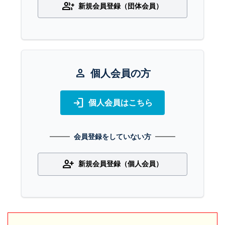
group_add
新規会員登録（団体会員）
person
個人会員の方
login
個人会員はこちら
会員登録をしていない方
person_add
新規会員登録（個人会員）