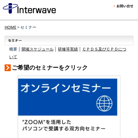
HOME
> セミナー
概要 │
開催スケジュール
│
研修等実績
│
ＣＰＤＳ及びＣＰＤにつ
いて
ご希望のセミナーをクリック