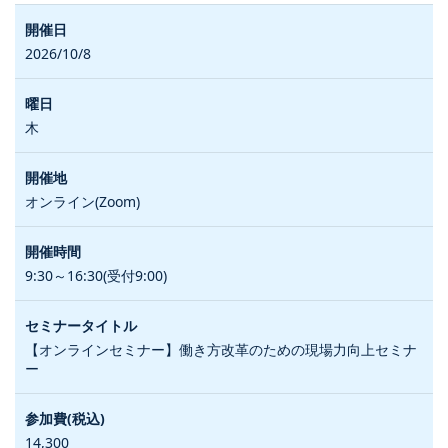
2026/10/8
木
オンライン(Zoom)
9:30～16:30(受付9:00)
【オンラインセミナー】働き方改革のための現場力向上セミナ
ー
14,300