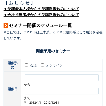
【 お し ら せ 】
▼受講者本人様からの受講料振込みについて
▼会社担当者様からの受講料振込みについて
セミナー開催スケジュール一覧
※当社では、ＣＰＤＳは土木系、ＣＰＤは建築系として用語を定義
しています。
開催予定のセミナー
開催形
会場
オンライン
式
から
開催日
まで
例：2012/1/1～2012/12/31