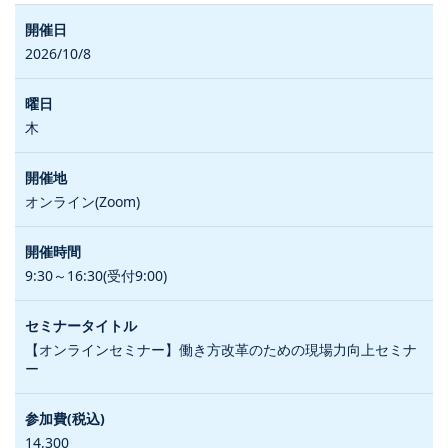
2026/10/8
木
オンライン(Zoom)
9:30～16:30(受付9:00)
【オンラインセミナー】働き方改革のための現場力向上セミナ
ー
14,300