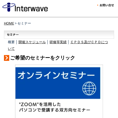
HOME
> セミナー
概要 │
開催スケジュール
│
研修等実績
│
ＣＰＤＳ及びＣＰＤにつ
いて
ご希望のセミナーをクリック