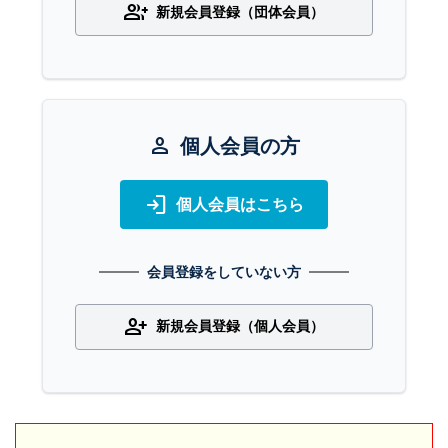
group_add
新規会員登録（団体会員）
person
個人会員の方
login
個人会員はこちら
会員登録をしていない方
person_add
新規会員登録（個人会員）