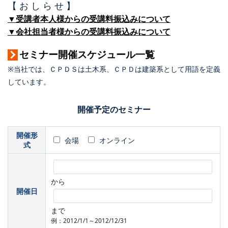
【 お し ら せ 】
▼受講者本人様からの受講料振込みについて
▼会社担当者様からの受講料振込みについて
セミナー開催スケジュール一覧
※当社では、ＣＰＤＳは土木系、ＣＰＤは建築系として用語を定義
しています。
開催予定のセミナー
開催形
会場
オンライン
式
から
開催日
まで
例：2012/1/1～2012/12/31