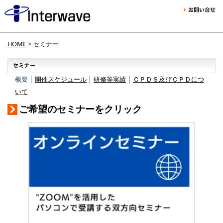
HOME
> セミナー
概要 │
開催スケジュール
│
研修等実績
│
ＣＰＤＳ及びＣＰＤにつ
いて
ご希望のセミナーをクリック