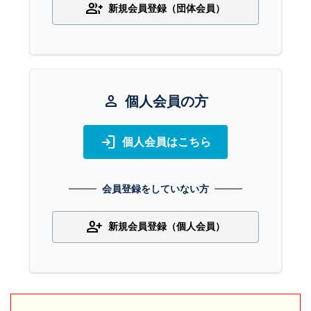
group_add
新規会員登録（団体会員）
person
個人会員の方
login
個人会員はこちら
会員登録をしていない方
person_add
新規会員登録（個人会員）