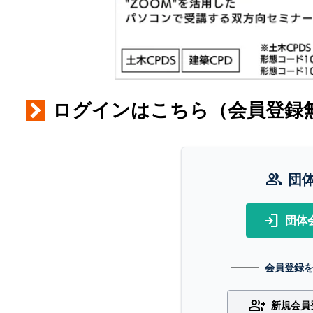
ログインはこちら（会員登録
group
団
login
団体
会員登録
group_add
新規会員