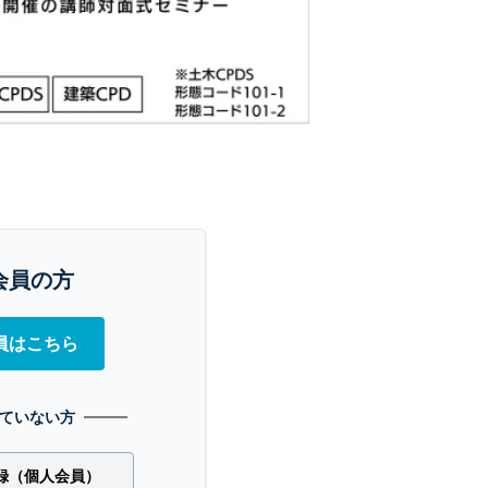
会員の方
員はこちら
ていない方
録（個人会員）