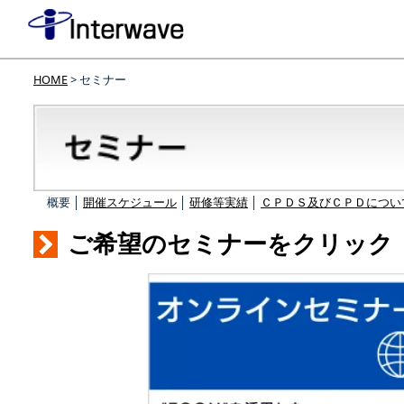
HOME
> セミナー
概要 │
開催スケジュール
│
研修等実績
│
ＣＰＤＳ及びＣＰＤについ
ご希望のセミナーをクリック