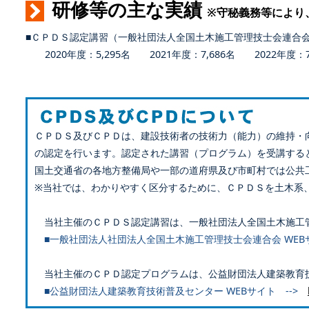
研修等の主な実績
※守秘義務等により
■ＣＰＤＳ認定講習（一般社団法人全国土木施工管理技士会連合
2020年度：5,295名 2021年度：7,686名 2022年度：7,
ＣＰＤＳ及びＣＰＤは、建設技術者の技術力（能力）の維持・
の認定を行います。認定された講習（プログラム）を受講する
国土交通省の各地方整備局や一部の道府県及び市町村では公共
※当社では、わかりやすく区分するために、ＣＰＤＳを土木系
当社主催のＣＰＤＳ認定講習は、一般社団法人全国土木施工
■一般社団法人社団法人全国土木施工管理技士会連合会 WEB
当社主催のＣＰＤ認定プログラムは、公益財団法人建築教育
■公益財団法人建築教育技術普及センター WEBサイト -->