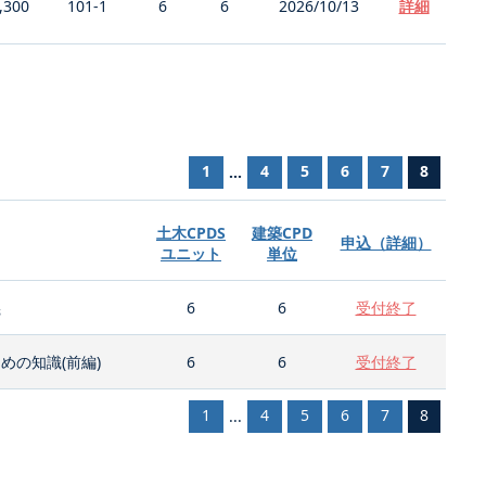
,300
101-1
6
6
2026/10/13
詳細
1
4
5
6
7
8
...
土木CPDS
建築CPD
申込（詳細）
ユニット
単位
義
6
6
受付終了
の知識(前編)
6
6
受付終了
1
4
5
6
7
8
...