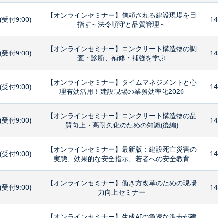
【オンラインセミナー】信頼される建設現場を目
0(受付9:00)
14
指す～法令順守と品質管理～
【オンラインセミナー】コンクリート構造物の調
0(受付9:00)
14
査・診断、補修・補強を学ぶ
【オンラインセミナー】タイムマネジメントと心
0(受付9:00)
14
理有効活用！建設現場の業務効率化2026
【オンラインセミナー】コンクリート構造物の品
0(受付9:00)
14
質向上・高耐久化のための知識(後編)
【オンラインセミナー】最新版：建設死亡災害の
0(受付9:00)
14
実態、効果的な安全指示、若者への安全教育
【オンラインセミナー】働き方改革のための現場
0(受付9:00)
14
力向上セミナー
【オンラインセミナー】生成AIの急速な進歩が建