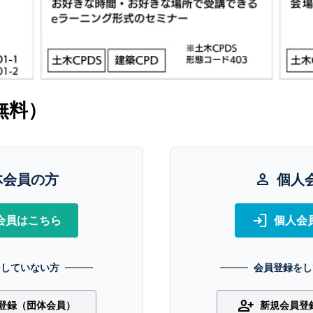
無料）
体会員の方
person
個人
login
会員はこちら
個人会
をしていない方
会員登録をし
person_add
登録（団体会員）
新規会員登