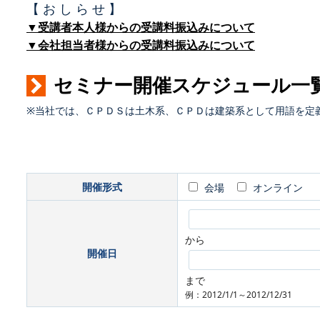
【 お し ら せ 】
▼受講者本人様からの受講料振込みについて
▼会社担当者様からの受講料振込みについて
セミナー開催スケジュール一
※当社では、ＣＰＤＳは土木系、ＣＰＤは建築系として用語を定
開催形式
会場
オンライン
から
開催日
まで
例：2012/1/1～2012/12/31