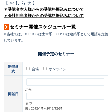
【 お し ら せ 】
▼受講者本人様からの受講料振込みについて
▼会社担当者様からの受講料振込みについて
セミナー開催スケジュール一覧
※当社では、ＣＰＤＳは土木系、ＣＰＤは建築系として用語を定義
しています。
開催予定のセミナー
開催形
会場
オンライン
式
から
開催日
まで
例：2012/1/1～2012/12/31