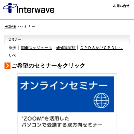
HOME
> セミナー
概要 │
開催スケジュール
│
研修等実績
│
ＣＰＤＳ及びＣＰＤにつ
いて
ご希望のセミナーをクリック