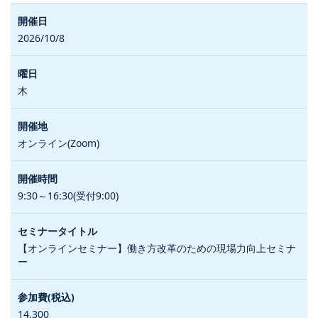
2026/10/8
木
オンライン(Zoom)
9:30～16:30(受付9:00)
【オンラインセミナー】働き方改革のための現場力向上セミナ
ー
14,300