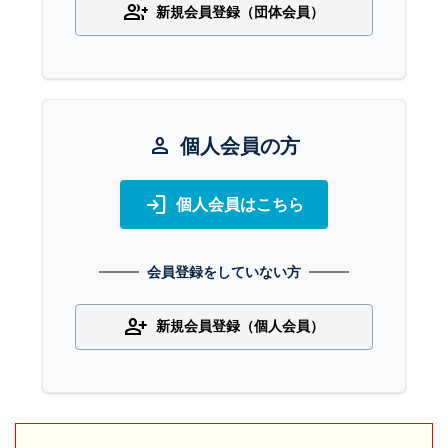
group_add
新規会員登録（団体会員）
person
個人会員の方
login
個人会員はこちら
会員登録をしていない方
person_add
新規会員登録（個人会員）