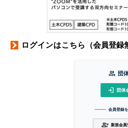
ログインはこちら（会員登録
group
団
login
団体
会員登録
group_add
新規会員