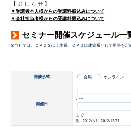
【 お し ら せ 】
▼受講者本人様からの受講料振込みについて
▼会社担当者様からの受講料振込みについて
セミナー開催スケジュール一
※当社では、ＣＰＤＳは土木系、ＣＰＤは建築系として用語を定
開催形式
会場
オンライン
から
開催日
まで
例：2012/1/1～2012/12/31