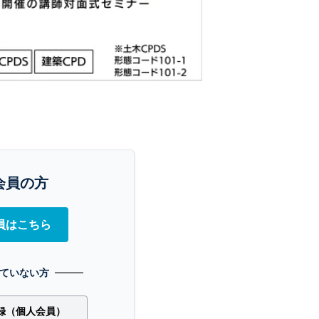
会員の方
員はこちら
ていない方
録（個人会員）