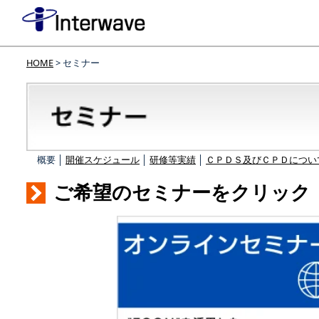
HOME
> セミナー
概要 │
開催スケジュール
│
研修等実績
│
ＣＰＤＳ及びＣＰＤについ
ご希望のセミナーをクリック