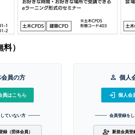
無料）
体会員の方
person
個人
login
会員はこちら
個人会
をしていない方
会員登録をし
person_add
登録（団体会員）
新規会員登