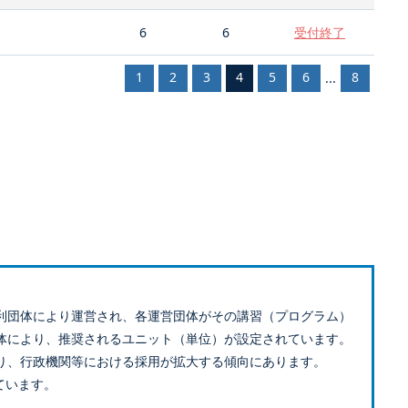
6
6
受付終了
1
2
3
4
5
6
8
...
利団体により運営され、各運営団体がその講習（プログラム）
体により、推奨されるユニット（単位）が設定されています。
り、行政機関等における採用が拡大する傾向にあります。
ています。