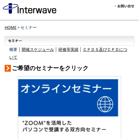
HOME
> セミナー
概要 │
開催スケジュール
│
研修等実績
│
ＣＰＤＳ及びＣＰＤにつ
いて
ご希望のセミナーをクリック