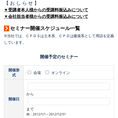
【 お し ら せ 】
▼受講者本人様からの受講料振込みについて
▼会社担当者様からの受講料振込みについて
セミナー開催スケジュール一覧
※当社では、ＣＰＤＳは土木系、ＣＰＤは建築系として用語を定義
しています。
開催予定のセミナー
開催形
会場
オンライン
式
から
開催日
まで
例：2012/1/1～2012/12/31