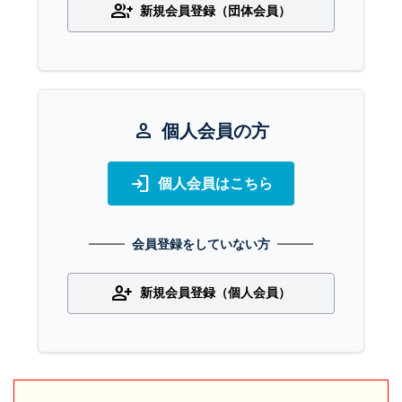
group_add
新規会員登録（団体会員）
person
個人会員の方
login
個人会員はこちら
会員登録をしていない方
person_add
新規会員登録（個人会員）