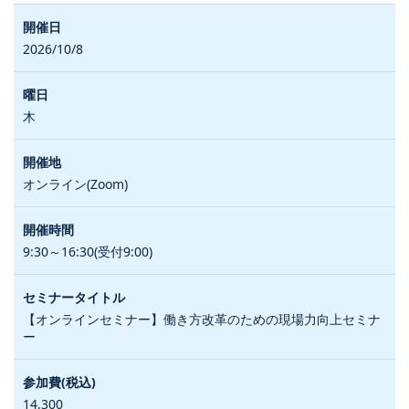
2026/10/8
木
オンライン(Zoom)
9:30～16:30(受付9:00)
【オンラインセミナー】働き方改革のための現場力向上セミナ
ー
14,300