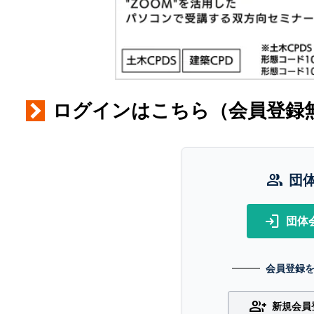
ログインはこちら（会員登録
group
団
login
団体
会員登録
group_add
新規会員