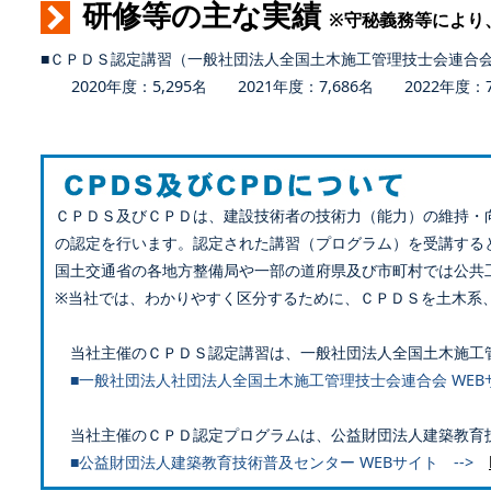
研修等の主な実績
※守秘義務等により
■ＣＰＤＳ認定講習（一般社団法人全国土木施工管理技士会連合
2020年度：5,295名 2021年度：7,686名 2022年度：7,
ＣＰＤＳ及びＣＰＤは、建設技術者の技術力（能力）の維持・
の認定を行います。認定された講習（プログラム）を受講する
国土交通省の各地方整備局や一部の道府県及び市町村では公共
※当社では、わかりやすく区分するために、ＣＰＤＳを土木系
当社主催のＣＰＤＳ認定講習は、一般社団法人全国土木施工
■一般社団法人社団法人全国土木施工管理技士会連合会 WEB
当社主催のＣＰＤ認定プログラムは、公益財団法人建築教育
■公益財団法人建築教育技術普及センター WEBサイト -->