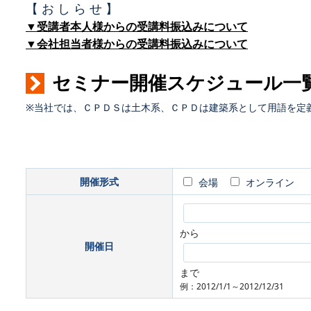
【 お し ら せ 】
▼受講者本人様からの受講料振込みについて
▼会社担当者様からの受講料振込みについて
セミナー開催スケジュール一
※当社では、ＣＰＤＳは土木系、ＣＰＤは建築系として用語を定
開催形式
会場
オンライン
から
開催日
まで
例：2012/1/1～2012/12/31