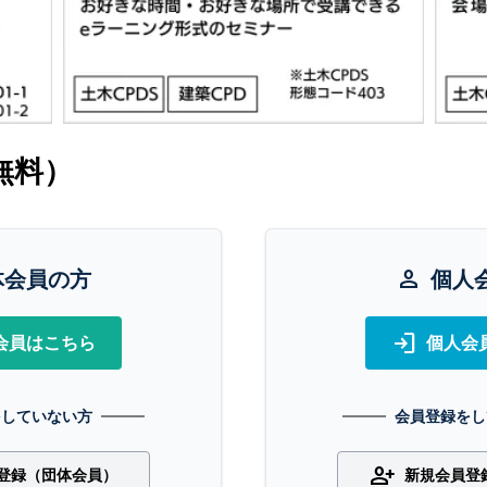
無料）
体会員の方
person
個人
login
会員はこちら
個人会
をしていない方
会員登録をし
person_add
登録（団体会員）
新規会員登