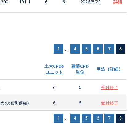
,300
101-1
6
6
2026/8/20
詳細
1
4
5
6
7
8
...
土木CPDS
建築CPD
申込（詳細）
ユニット
単位
義
6
6
受付終了
の知識(前編)
6
6
受付終了
1
4
5
6
7
8
...