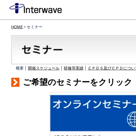
HOME
> セミナー
概要 │
開催スケジュール
│
研修等実績
│
ＣＰＤＳ及びＣＰＤについ
ご希望のセミナーをクリック