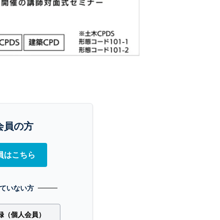
会員の方
員はこちら
ていない方
録（個人会員）